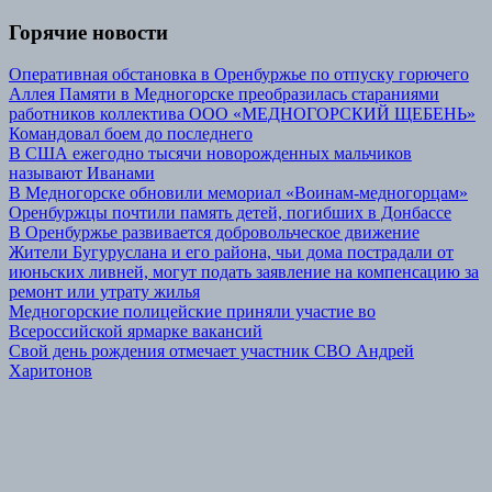
Горячие новости
Оперативная обстановка в Оренбуржье по отпуску горючего
Аллея Памяти в Медногорске преобразилась стараниями
работников коллектива ООО «МЕДНОГОРСКИЙ ЩЕБЕНЬ»
Командовал боем до последнего
В США ежегодно тысячи новорожденных мальчиков
называют Иванами
В Медногорске обновили мемориал «Воинам-медногорцам»
Оренбуржцы почтили память детей, погибших в Донбассе
В Оренбуржье развивается добровольческое движение
Жители Бугуруслана и его района, чьи дома пострадали от
июньских ливней, могут подать заявление на компенсацию за
ремонт или утрату жилья
Медногорские полицейские приняли участие во
Всероссийской ярмарке вакансий
Свой день рождения отмечает участник СВО Андрей
Харитонов