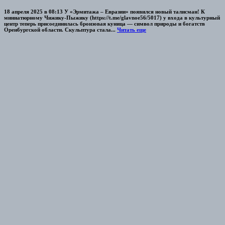
18 апреля 2025 в 08:13 У «Эрмитажа – Евразии» появился новый талисман! К
миниатюрному Чижику-Пыжику (https://t.me/glavnoe56/5017) у входа в культурный
центр теперь присоединилась бронзовая куница — символ природы и богатств
Оренбургской области. Скульптура стала...
Читать еще