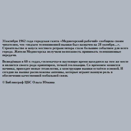
31октября 1962 года городская газета «Медногорский рабочий» сообщила своим
читателям, что «подъем телевизионной вышки был назначен на 28 октября…».
Строительство и запуск местного ретранслятора стало большим событием для всего
города. Жители Медногорска получили возможность принимать телевизионные
передачи.
Возведённая в 60-х годах,«телемачта»в настоящее время находится на том же месте
и является своего рода ориентиром, точкой геолокации. Со временем меняется
начинка, приходят новые технологии, а конструкция вышки остаётся основой. И
сегодня на вышке расположены антенны, которые играют важную роль в
обеспечении качественной мобильной связи.
© Библиограф ЦБС Ольга Юткина