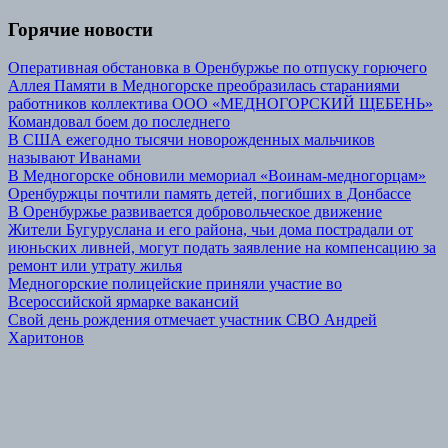
Горячие новости
Оперативная обстановка в Оренбуржье по отпуску горючего
Аллея Памяти в Медногорске преобразилась стараниями
работников коллектива ООО «МЕДНОГОРСКИЙ ЩЕБЕНЬ»
Командовал боем до последнего
В США ежегодно тысячи новорожденных мальчиков
называют Иванами
В Медногорске обновили мемориал «Воинам-медногорцам»
Оренбуржцы почтили память детей, погибших в Донбассе
В Оренбуржье развивается добровольческое движение
Жители Бугуруслана и его района, чьи дома пострадали от
июньских ливней, могут подать заявление на компенсацию за
ремонт или утрату жилья
Медногорские полицейские приняли участие во
Всероссийской ярмарке вакансий
Свой день рождения отмечает участник СВО Андрей
Харитонов