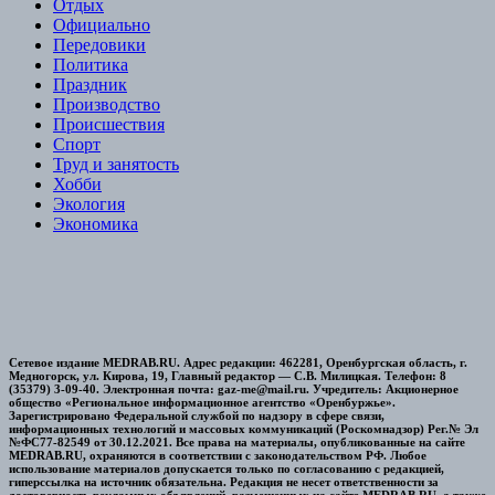
Отдых
Официально
Передовики
Политика
Праздник
Производство
Происшествия
Спорт
Труд и занятость
Хобби
Экология
Экономика
Сетевое издание MEDRAB.RU. Адрес редакции: 462281, Оренбургская область, г.
Медногорск, ул. Кирова, 19, Главный редактор — С.В. Милицкая. Телефон: 8
(35379) 3-09-40. Электронная почта: gaz-me@mail.ru. Учредитель: Акционерное
общество «Региональное информационное агентство «Оренбуржье».
Зарегистрировано Федеральной службой по надзору в сфере связи,
информационных технологий и массовых коммуникаций (Роскомнадзор) Рег.№ Эл
№ФС77-82549 от 30.12.2021. Все права на материалы, опубликованные на сайте
MEDRAB.RU, охраняются в соответствии с законодательством РФ. Любое
использование материалов допускается только по согласованию с редакцией,
гиперссылка на источник обязательна. Редакция не несет ответственности за
достоверность рекламных объявлений, размещенных на сайте MEDRAB.RU, а также