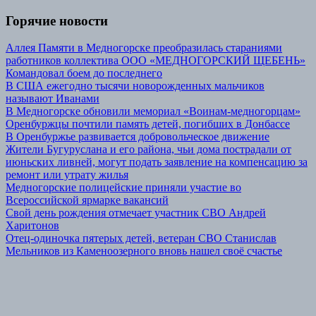
Горячие новости
Аллея Памяти в Медногорске преобразилась стараниями
работников коллектива ООО «МЕДНОГОРСКИЙ ЩЕБЕНЬ»
Командовал боем до последнего
В США ежегодно тысячи новорожденных мальчиков
называют Иванами
В Медногорске обновили мемориал «Воинам-медногорцам»
Оренбуржцы почтили память детей, погибших в Донбассе
В Оренбуржье развивается добровольческое движение
Жители Бугуруслана и его района, чьи дома пострадали от
июньских ливней, могут подать заявление на компенсацию за
ремонт или утрату жилья
Медногорские полицейские приняли участие во
Всероссийской ярмарке вакансий
Свой день рождения отмечает участник СВО Андрей
Харитонов
Отец-одиночка пятерых детей, ветеран СВО Станислав
Мельников из Каменоозерного вновь нашел своё счастье