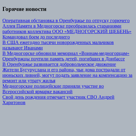
Горячие новости
Оперативная обстановка в Оренбуржье по отпуску горючего
Аллея Памяти в Медногорске преобразилась стараниями
работников коллектива ООО «МЕДНОГОРСКИЙ ЩЕБЕНЬ»
Командовал боем до последнего
В США ежегодно тысячи новорожденных мальчиков
называют Иванами
В Медногорске обновили мемориал «Воинам-медногорцам»
Оренбуржцы почтили память детей, погибших в Донбассе
В Оренбуржье развивается добровольческое движение
Жители Бугуруслана и его района, чьи дома пострадали от
июньских ливней, могут подать заявление на компенсацию за
ремонт или утрату жилья
Медногорские полицейские приняли участие во
Всероссийской ярмарке вакансий
Свой день рождения отмечает участник СВО Андрей
Харитонов