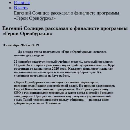
Главная
Власть
Евгений Солнцев рассказал о финалисте программы
«Герои Оренбуржья»
Евгений Солнцев рассказал о финалисте программы
«Герои Оренбуржья»
11 сентября 2025 в 09:19
— До очного этапа программы «Герои Оренбуржья» осталось
меньше двух недель.
22 сентября стартует первый учебный модуль, который продлится
11 дней. За это время участники изучат работу органов власти. Курс
рассчитан до конца июня 2026 года. Каждому финалисту назначат
наставников — министров и заместителей губернатора. Все
участники программы найдут работу.
«Герои Оренбуржья» — это люди с сильным характером,
преданностью Родине и несгибаемой волей. Их пример вдохновляет.
Сергей Киселёв — финалист программы. Он 25 раз ездил в зону
СВО с гуманитарными миссиями, а затем встал в строй с боевыми
товарищами. Программа поможет ему получить управленческий
опыт. Такой человек принесёт пользу обществу, — написал врио
губернатора в своем ТГ-канале.