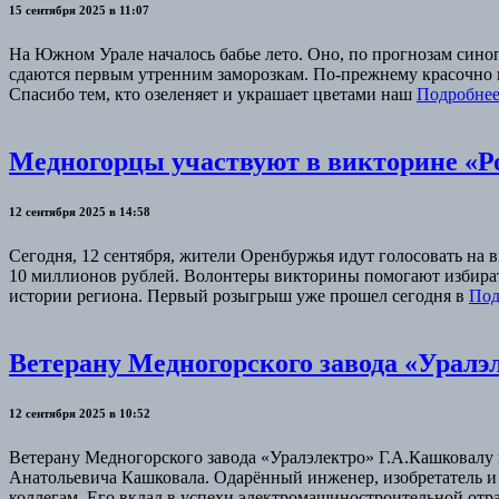
15 сентября 2025 в 11:07
На Южном Урале началось бабье лето. Оно, по прогнозам сино
сдаются первым утренним заморозкам. По-прежнему красочно в
Спасибо тем, кто озеленяет и украшает цветами наш
Подробне
Медногорцы участвуют в викторине «Р
12 сентября 2025 в 14:58
Сегодня, 12 сентября, жители Оренбуржья идут голосовать на
10 миллионов рублей. Волонтеры викторины помогают избирате
истории региона. Первый розыгрыш уже прошел сегодня в
Под
Ветерану Медногорского завода «Уралэ
12 сентября 2025 в 10:52
Ветерану Медногорского завода «Уралэлектро» Г.А.Кашковалу
Анатольевича Кашковала. Одарённый инженер, изобретатель и 
коллегам. Его вклад в успехи электромашиностроительной отра