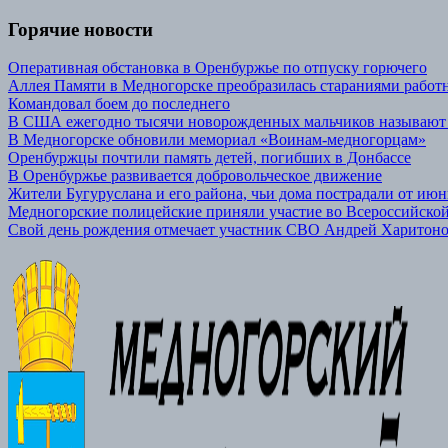
Горячие новости
Оперативная обстановка в Оренбуржье по отпуску горючего
Аллея Памяти в Медногорске преобразилась стараниями р
Командовал боем до последнего
В США ежегодно тысячи новорожденных мальчиков называют
В Медногорске обновили мемориал «Воинам-медногорцам»
Оренбуржцы почтили память детей, погибших в Донбассе
В Оренбуржье развивается добровольческое движение
Жители Бугуруслана и его района, чьи дома пострадали от июн
Медногорские полицейские приняли участие во Всероссийской
Свой день рождения отмечает участник СВО Андрей Харитон