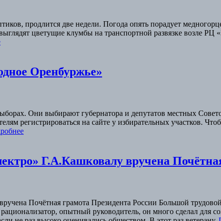
птиков, продлится две недели. Погода опять порадует медногор
ыглядят цветущие клумбы на транспортной развязке возле РЦ «
е
одное Оренбуржье»
 выборах. Они выбирают губернатора и депутатов местных Совет
лям регистрироваться на сайте у избирательных участков. Чтоб
робнее
лектро» Г.А.Кашковалу вручена Почётна
 вручена Почётная грамота Президента России Большой трудово
рационализатор, опытный руководитель, он много сделал для со
сли не раз высоко оценивались обществом. В этот раз ветерану,