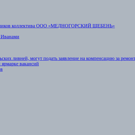
аботников коллектива ООО «МЕДНОГОРСКИЙ ЩЕБЕНЬ»
 Иванами
ьских ливней, могут подать заявление на компенсацию за ремон
 ярмарке вакансий
ов