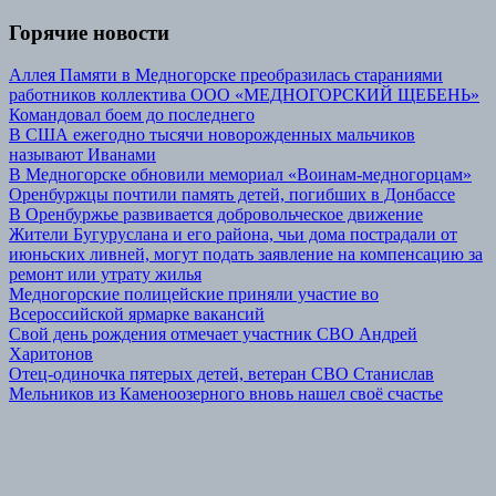
Горячие новости
Аллея Памяти в Медногорске преобразилась стараниями
работников коллектива ООО «МЕДНОГОРСКИЙ ЩЕБЕНЬ»
Командовал боем до последнего
В США ежегодно тысячи новорожденных мальчиков
называют Иванами
В Медногорске обновили мемориал «Воинам-медногорцам»
Оренбуржцы почтили память детей, погибших в Донбассе
В Оренбуржье развивается добровольческое движение
Жители Бугуруслана и его района, чьи дома пострадали от
июньских ливней, могут подать заявление на компенсацию за
ремонт или утрату жилья
Медногорские полицейские приняли участие во
Всероссийской ярмарке вакансий
Свой день рождения отмечает участник СВО Андрей
Харитонов
Отец-одиночка пятерых детей, ветеран СВО Станислав
Мельников из Каменоозерного вновь нашел своё счастье