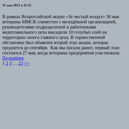
31 мая 2023 в 11:52
В рамках Всероссийской акции «За чистый воздух» 30 мая
ветераны ММСК совместно с молодёжной организацией,
руководителями подразделений и работниками
медеплавильного цеха высадили 10 голубых елей на
территории своего главного цеха. В торжественной
обстановке был объявлен второй этап акции, которая
продлится до сентября. Как мы писали ранее, первый этап
состоялся 27 мая, когда ветераны предприятия участвовали
Подробнее
Навигация
1
2
3
…
23
>>
по
записям