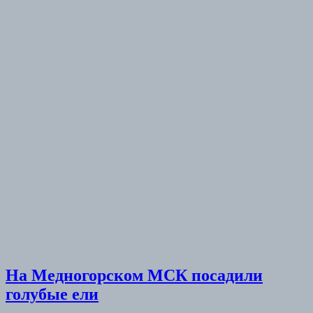
На Медногорском МСК посадили
голубые ели