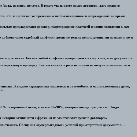
(дата, подпись, печать). В тексте указываете номер договора, дату полного
тов. Это защитит вас от претензий о якобы появившихся повреждениях во время
письмах прикладывают договор, подтверждение платежей и копию заявления в сам
о добровольно: судебный конфликт грозит не только репутационными потерями, но и
ая «страховка». Без них любой конфликт превращается в спор слов, а не документов.
те зеркальную проверку. Так вы снижаете риск не только не получить машину, но и
омиссии. В худшем сценарии вы лишаетесь и автомобиля, и части вложенных денег,
е.
0% от оценочной цены, а не все 80–90%, которые иногда предлагают. Тогда
 истории начинаются с фразы «я не заметил этот пункт в договоре».
 примечаниях. Обещания «супервыгодных» условий при отсутствии документов —