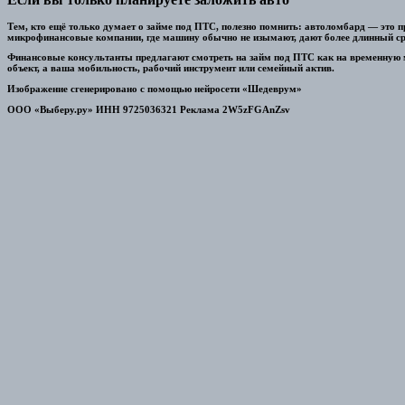
Тем, кто ещё только думает о займе под ПТС, полезно помнить: автоломбард — это п
микрофинансовые компании, где машину обычно не изымают, дают более длинный сро
Финансовые консультанты предлагают смотреть на займ под ПТС как на временную ме
объект, а ваша мобильность, рабочий инструмент или семейный актив.
Изображение сгенерировано с помощью нейросети «Шедеврум»
ООО «Выберу.ру» ИНН 9725036321 Реклама 2W5zFGAnZsv