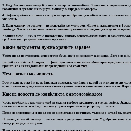
3. Подайте письменное требование о возврате автомобиля. Заявление оформляют в дву
погашения и требование вернуть машину в определённый срок.
4. Зафиксируйте состояние авто при возврате. При выдаче обязательно составьте ак
хранения.
5. Если машину не отдают — подключайте регуляторов. Жалобы направляют в Роспот
ломбард. Часто уже на этом этапе компания предпочитает не доводить дело до провер
Крайняя мера — иск в суд с требованием обязать вернуть автомобиль и взыскать уб
проблемами с разрешительными органами.
Какие документы нужно хранить заранее
Успех спора почти всегда упирается в бумажную дисциплину заёмщика. Договор займа
Второй важный слой защиты — фиксация состояния автомобиля при передаче на стоянк
принять её с неожиданными повреждениями за свой счёт.
Чем грозит пассивность
Если махнуть рукой и не добиваться возврата, ломбард в какой-то момент воспользу
если стоимость продажи окажется ниже суммы долга и начисленных платежей. Парал
Как не довести до конфликта с автоломбардом
Часть проблем можно снять ещё на стадии выбора кредитора и суммы займа. Эксперт
ежемесячный платёж будет меньше, а риск сорваться в просрочку — ниже.
Перед подписанием договора стоит внимательно прочитать условия о штрафах, плате 
Наконец, важный фильтр — легальность и репутация компании. У добросовестных ав
повод развернуться и уйти.
Если вы только планируете заложить авто