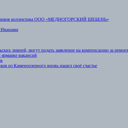
аботников коллектива ООО «МЕДНОГОРСКИЙ ЩЕБЕНЬ»
 Иванами
ьских ливней, могут подать заявление на компенсацию за ремон
 ярмарке вакансий
ов
ов из Каменоозерного вновь нашел своё счастье