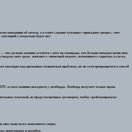
сит квитанции об оплате, а в ответ слышит туманное «приходите завтра», «нет
ситуацией у владельца будто нет.
ка — чем дольше машина остаётся у него на площадке, тем больше поводов начислить
 выдать авто сразу: заявляет о «неполной оплате», вспоминает о скрытых услугах
это выглядит как временная техническая проблема, но по сути превращается в способ
и ПТС и сама машина находятся у ломбарда. Ломбард получает только право
ительных платежей, не предусмотренных договором, чтобы «разблокировать»
по ним чаще всего появляются споры.
юбых переговорах и жалобах.