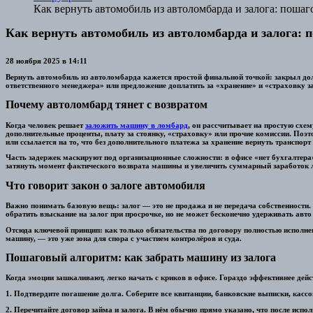
Как вернуть автомобиль из автоломбарда и залога: пошаг
Как вернуть автомобиль из автоломбарда и залога: 
28 ноября 2025 в 14:11
Вернуть автомобиль из автоломбарда кажется простой финальной точкой: закрыл долг
ответственного менеджера» или предложение доплатить за «хранение» и «страховку з
Почему автоломбард тянет с возвратом
Когда человек решает
заложить машину в ломбард
, он рассчитывает на простую схе
дополнительные проценты, плату за стоянку, «страховку» или прочие комиссии. Поэ
или ссылается на то, что без дополнительного платежа за хранение вернуть транспорт 
Часть задержек маскируют под организационные сложности: в офисе «нет бухгалтера»
затянуть момент фактического возврата машины и увеличить суммарный заработок 
Что говорит закон о залоге автомобиля
Важно понимать базовую вещь: залог — это не продажа и не передача собственности
обратить взыскание на залог при просрочке, но не может бесконечно удерживать авто
Отсюда ключевой принцип: как только обязательства по договору полностью исполн
машину, — это уже зона для спора с участием контролёров и суда.
Пошаговый алгоритм: как забрать машину из залога
Когда эмоции зашкаливают, легко начать с криков в офисе. Гораздо эффективнее де
1. Подтвердите погашение долга. Соберите все квитанции, банковские выписки, кас
2. Перечитайте договор займа и залога. В нём обычно прямо указано, что после испо