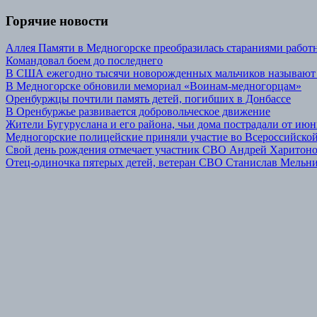
Горячие новости
Аллея Памяти в Медногорске преобразилась стараниями р
Командовал боем до последнего
В США ежегодно тысячи новорожденных мальчиков называют
В Медногорске обновили мемориал «Воинам-медногорцам»
Оренбуржцы почтили память детей, погибших в Донбассе
В Оренбуржье развивается добровольческое движение
Жители Бугуруслана и его района, чьи дома пострадали от июн
Медногорские полицейские приняли участие во Всероссийской
Свой день рождения отмечает участник СВО Андрей Харитон
Отец-одиночка пятерых детей, ветеран СВО Станислав Мельник