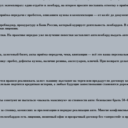
х экземплярах: один отдаёте в ломбард, на втором просите поставить отметку о приёме 
т приёма-передачи с пробегом, описанием кузова и комплектации — от колёс до докумен
ребнадзор, прокуратуру и Банк России, который курирует деятельность ломбардов. В 
ки лицензии.
ытки. На практике нередко уже получение повестки заставляет автоломбард выдать авт
, залоговый билет, акты приёма-передачи, чеки, квитанции — всё это ваша персональн
у: пробег, дефекты кузова, наличие резины, аксессуаров, ключей. При возврате делае
ется правом реализовать залог: машину выставят на торги или продадут по договору к
лельно портится кредитная история, а любые будущие заимствования становятся дорож
ы советуют не пытаться «выжать максимум» из стоимости авто: безопаснее брать 50–6
за стоянку, комиссиях за пролонгацию и порядке реализации авто. Многие конфликтные
толомбардов есть лицензия, понятный офис и прозрачный договор без «хитростей» в