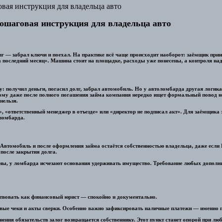
овая инструкция для владельца авто
пошаговая инструкция для владельца авто
 — забрал ключи и поехал. На практике всё чаще происходит наоборот: заёмщик прино
а последний месяц». Машина стоит на площадке, расходы уже понесены, а контроля над 
му: получил деньги, погасил долг, забрал автомобиль. Но у автоломбарда другая логи
тому даже после полного погашения займа компания нередко ищет формальный повод не
нельзя.
, «ответственный менеджер в отъезде» или «директор не подписал акт». Для заёмщика 
ломбарда.
. Автомобиль и после оформления займа остаётся собственностью владельца, даже есл
 после закрытия долга.
ены, у ломбарда исчезают основания удерживать имущество. Требование любых дополн
йствовать как финансовый юрист — спокойно и документально.
совые чеки и акты сверки. Особенно важно зафиксировать наличные платежи — именно 
лнения обязательств залог возвращается собственнику. Этот пункт станет опорой при л