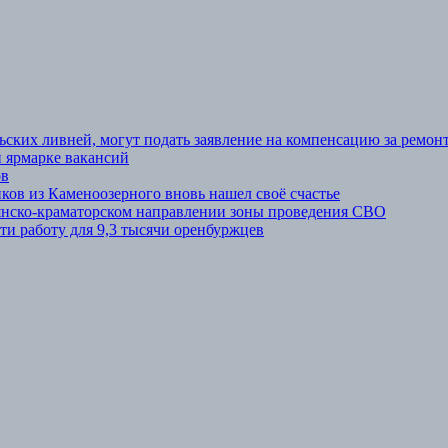
ьских ливней, могут подать заявление на компенсацию за ремон
 ярмарке вакансий
ов
ов из Каменоозерного вновь нашел своё счастье
вянско-краматорском направлении зоны проведения СВО
ти работу для 9,3 тысячи оренбуржцев