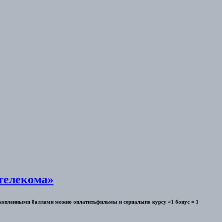
стелекома»
Накопленными баллами можно оплатитьфильмы и сериалыпо курсу «1 бонус = 1