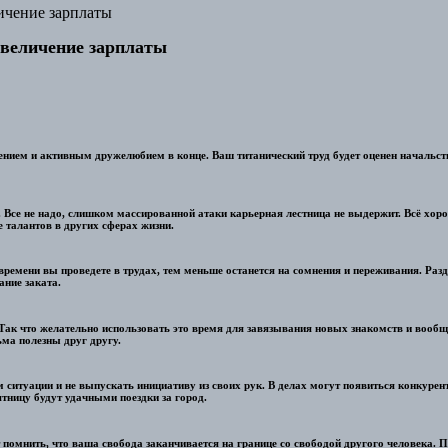
ичение зарплаты
увеличение зарплаты
ением и активным дружелюбием в конце. Ваш титанический труд будет оценен начальств
 Все не надо, слишком массированной атаки карьерная лестница не выдержит. Всё хорошо
 талантов в других сферах жизни.
времени вы проведете в трудах, тем меньше останется на сомнения и переживания. Разд
ние заката.
Так что желательно использовать это время для завязывания новых знакомств и вообщ
ма полезны друг другу.
 ситуации и не выпускать инициативу из своих рук. В делах могут появиться конкуре
тницу будут удачными поездки за город.
т помнить, что ваша свобода заканчивается на границе со свободой другого человека.