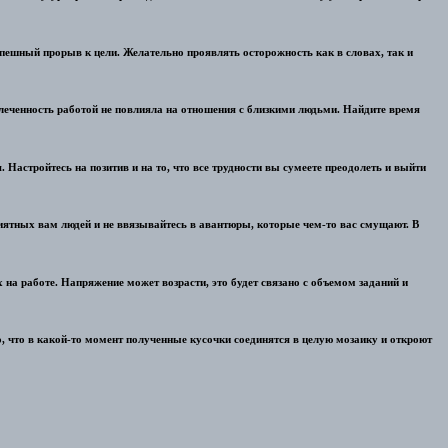
спешный прорыв к цели. Желательно проявлять осторожность как в словах, так и
леченность работой не повлияла на отношения с близкими людьми. Найдите время
. Настройтесь на позитив и на то, что все трудности вы сумеете преодолеть и выйти
еприятных вам людей и не ввязывайтесь в авантюры, которые чем-то вас смущают. В
 на работе. Напряжение может возрасти, это будет связано с объемом заданий и
 что в какой-то момент полученные кусочки соединятся в целую мозаику и откроют