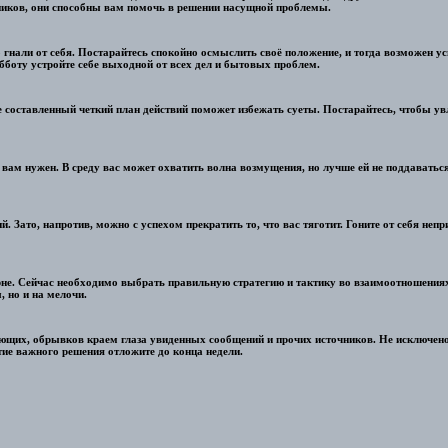
енников, они способны вам помочь в решении насущной проблемы.
 гнали от себя. Постарайтесь спокойно осмыслить своё положение, и тогда возможен у
убботу устройте себе выходной от всех дел и бытовых проблем.
 составленный четкий план действий поможет избежать суеты. Постарайтесь, чтобы ув
о вам нужен. В среду вас может охватить волна возмущения, но лучше ей не поддаваться
й. Зато, напротив, можно с успехом прекратить то, что вас тяготит. Гоните от себя н
орне. Сейчас необходимо выбрать правильную стратегию и тактику во взаимоотношениях
 но и на мелочи.
щих, обрывков краем глаза увиденных сообщений и прочих источников. Не исключено,
тие важного решения отложите до конца недели.