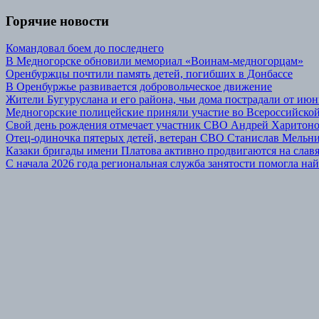
Горячие новости
Командовал боем до последнего
В Медногорске обновили мемориал «Воинам-медногорцам»
Оренбуржцы почтили память детей, погибших в Донбассе
В Оренбуржье развивается добровольческое движение
Жители Бугуруслана и его района, чьи дома пострадали от июн
Медногорские полицейские приняли участие во Всероссийской
Свой день рождения отмечает участник СВО Андрей Харитон
Отец-одиночка пятерых детей, ветеран СВО Станислав Мельник
Казаки бригады имени Платова активно продвигаются на сла
С начала 2026 года региональная служба занятости помогла най