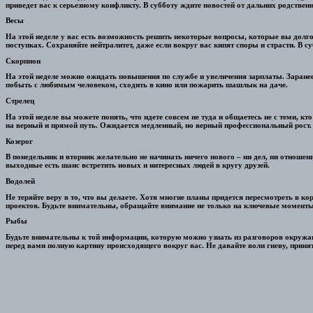
приведет вас к серьезному конфликту. В субботу ждите новостей от дальних родств
Весы
На этой неделе у вас есть возможность решить некоторые вопросы, которые вы долго
поступках. Сохраняйте нейтралитет, даже если вокруг вас кипят споры и страсти. В с
Скорпион
На этой неделе можно ожидать повышения по службе и увеличения зарплаты. Заранее
побыть с любимым человеком, сходить в кино или пожарить шашлык на даче.
Стрелец
На этой неделе вы можете понять, что идете совсем не туда и общаетесь не с теми, кт
на верный и прямой путь. Ожидается медленный, но верный профессиональный рост.
Козерог
В понедельник и вторник желательно не начинать ничего нового – ни дел, ни отношени
выходные есть шанс встретить новых и интересных людей в кругу друзей.
Водолей
Не теряйте веру в то, что вы делаете. Хотя многие планы придется пересмотреть в к
проектов. Будьте внимательны, обращайте внимание не только на ключевые моменты,
Рыбы
Будьте внимательны к той информации, которую можно узнать из разговоров окружаю
перед вами полную картину происходящего вокруг вас. Не давайте воли гневу, приня