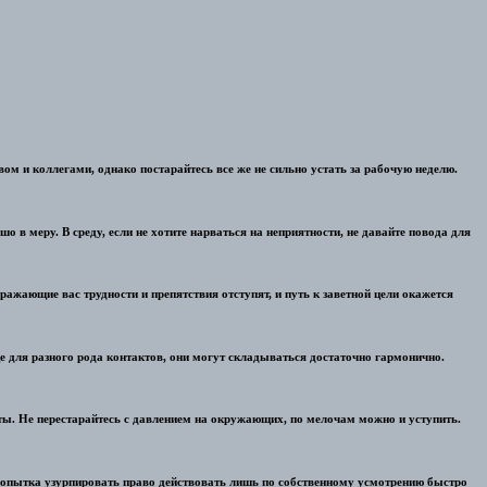
ом и коллегами, однако постарайтесь все же не сильно устать за рабочую неделю.
 в меру. В среду, если не хотите нарваться на неприятности, не давайте повода для
ражающие вас трудности и препятствия отступят, и путь к заветной цели окажется
е для разного рода контактов, они могут складываться достаточно гармонично.
нты. Не перестарайтесь с давлением на окружающих, по мелочам можно и уступить.
 Попытка узурпировать право действовать лишь по собственному усмотрению быстро