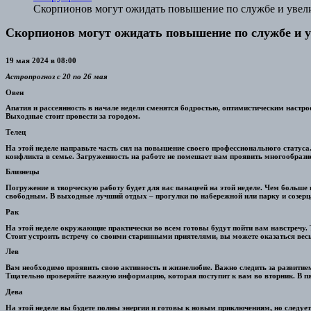
Скорпионов могут ожидать повышение по службе и увел
Скорпионов могут ожидать повышение по службе и 
19 мая 2024 в 08:00
Астропрогноз с 20 по 26 мая
Овен
Апатия и рассеянность в начале недели сменятся бодростью, оптимистическим настро
Выходные стоит провести за городом.
Телец
На этой неделе направьте часть сил на повышение своего профессионального статуса.
конфликта в семье. Загруженность на работе не помешает вам проявить многообразие
Близнецы
Погружение в творческую работу будет для вас панацеей на этой неделе. Чем больше 
свободным. В выходные лучший отдых – прогулки по набережной или парку и созерца
Рак
На этой неделе окружающие практически во всем готовы будут пойти вам навстречу. 
Стоит устроить встречу со своими старинными приятелями, вы можете оказаться весь
Лев
Вам необходимо проявить свою активность и жизнелюбие. Важно следить за развитием
Тщательно проверяйте важную информацию, которая поступит к вам во вторник. В пя
Дева
На этой неделе вы будете полны энергии и готовы к новым приключениям, но следуе