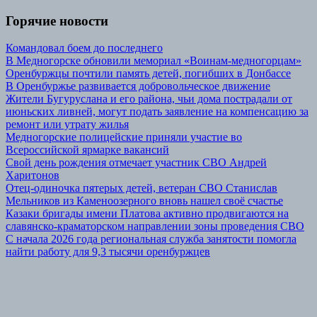
Горячие новости
Командовал боем до последнего
В Медногорске обновили мемориал «Воинам-медногорцам»
Оренбуржцы почтили память детей, погибших в Донбассе
В Оренбуржье развивается добровольческое движение
Жители Бугуруслана и его района, чьи дома пострадали от
июньских ливней, могут подать заявление на компенсацию за
ремонт или утрату жилья
Медногорские полицейские приняли участие во
Всероссийской ярмарке вакансий
Свой день рождения отмечает участник СВО Андрей
Харитонов
Отец-одиночка пятерых детей, ветеран СВО Станислав
Мельников из Каменоозерного вновь нашел своё счастье
Казаки бригады имени Платова активно продвигаются на
славянско-краматорском направлении зоны проведения СВО
С начала 2026 года региональная служба занятости помогла
найти работу для 9,3 тысячи оренбуржцев