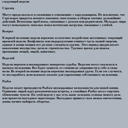
следующей недели.
Стрелец
Могут продолжаться осложнения в отношениях с окружающими. Не исключено, что
Стрельцам придется немного изменить свои планы и общую тактику дальнейших
действий. Возможны проблемы, связанные с детьми или родителями. Молодые люди
могут испытывать тяжелые психологические нагрузки, связанные с учебой.
Козерог
В первой половине недели вероятно остаточное воздействие негативных тенденций
прошлой недели. Конфликты или недоразумения отнимут часть вашей энергии,
однако в конце концов все должно сложиться удачно. Этот период предполагает
накопление имущества, начало строительства. Удачное время для поиска
пропавших вещей, людей, животных.
Водолей
Неделя перемен и неожиданных поворотов судьбы. Водолеи могут оказаться в
шатком положении. Все будет зависеть от степени их уверенности в себе и силы
воли. Во второй половине недели вероятна неожиданная удача. Если это случится,
то постарайтесь использовать момент для укрепления собственного положения.
Рыбы
Неделя может преподнести Рыбам неожиданные возможности для новой жизни.
Одиноких людей ждет романтическая встреча, а семейные Рыбы могут ощутить
обновление чувств. На этой неделе у вас есть шанс заложить основы нового дела
или провести выгодные переговоры. Выходные принесут вам новые впечатления,
жизнь начнет набирать обороты.