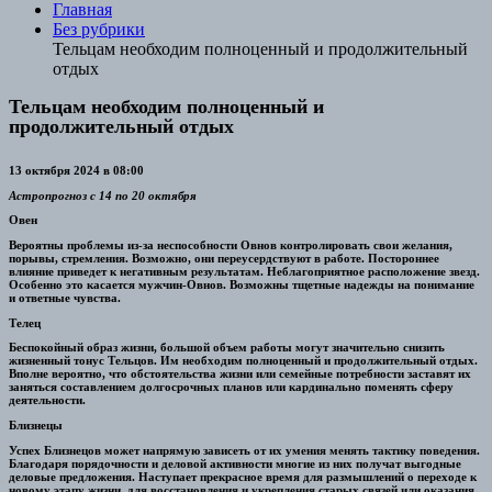
Главная
Без рубрики
Тельцам необходим полноценный и продолжительный
отдых
Тельцам необходим полноценный и
продолжительный отдых
13 октября 2024 в 08:00
Астропрогноз
с 14 по 20 октября
Овен
Вероятны проблемы из-за неспособности Овнов контролировать свои желания,
порывы, стремления. Возможно, они переусердствуют в работе. Постороннее
влияние приведет к негативным результатам. Неблагоприятное расположение звезд.
Особенно это касается мужчин-Овнов. Возможны тщетные надежды на понимание
и ответные чувства.
Телец
Беспокойный образ жизни, большой объем работы могут значительно снизить
жизненный тонус Тельцов. Им необходим полноценный и продолжительный отдых.
Вполне вероятно, что обстоятельства жизни или семейные потребности заставят их
заняться составлением долгосрочных планов или кардинально поменять сферу
деятельности.
Близнецы
Успех Близнецов может напрямую зависеть от их умения менять тактику поведения.
Благодаря порядочности и деловой активности многие из них получат выгодные
деловые предложения. Наступает прекрасное время для размышлений о переходе к
новому этапу жизни, для восстановления и укрепления старых связей или оказания