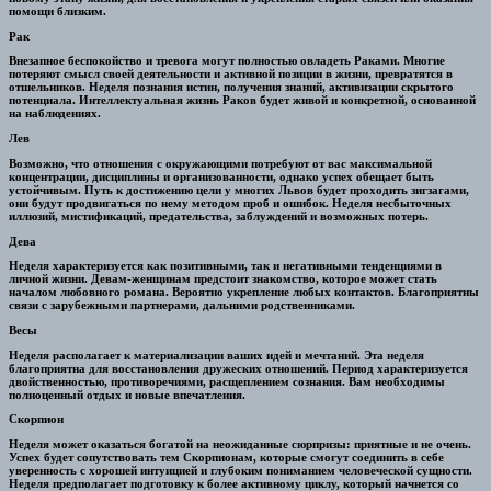
помощи близким.
Рак
Внезапное беспокойство и тревога могут полностью овладеть Раками. Многие
потеряют смысл своей деятельности и активной позиции в жизни, превратятся в
отшельников. Неделя познания истин, получения знаний, активизации скрытого
потенциала. Интеллектуальная жизнь Раков будет живой и конкретной, основанной
на наблюдениях.
Лев
Возможно, что отношения с окружающими потребуют от вас максимальной
концентрации, дисциплины и организованности, однако успех обещает быть
устойчивым. Путь к достижению цели у многих Львов будет проходить зигзагами,
они будут продвигаться по нему методом проб и ошибок. Неделя несбыточных
иллюзий, мистификаций, предательства, заблуждений и возможных потерь.
Дева
Неделя характеризуется как позитивными, так и негативными тенденциями в
личной жизни. Девам-женщинам предстоит знакомство, которое может стать
началом любовного романа. Вероятно укрепление любых контактов. Благоприятны
связи с зарубежными партнерами, дальними родственниками.
Весы
Неделя располагает к материализации ваших идей и мечтаний. Эта неделя
благоприятна для восстановления дружеских отношений. Период характеризуется
двойственностью, противоречиями, расщеплением сознания. Вам необходимы
полноценный отдых и новые впечатления.
Скорпион
Неделя может оказаться богатой на неожиданные сюрпризы: приятные и не очень.
Успех будет сопутствовать тем Скорпионам, которые смогут соединить в себе
уверенность с хорошей интуицией и глубоким пониманием человеческой сущности.
Неделя предполагает подготовку к более активному циклу, который начнется со