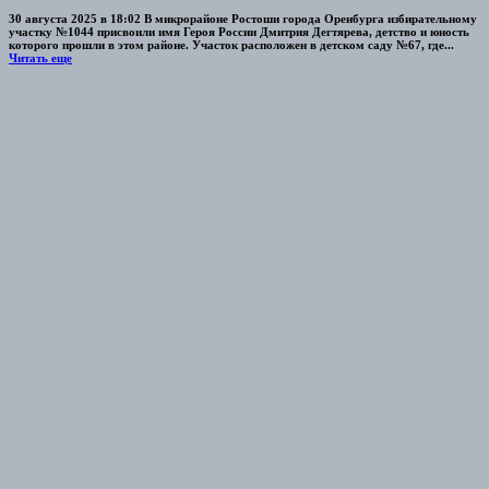
30 августа 2025 в 18:02 В микрорайоне Ростоши города Оренбурга избирательному
участку №1044 присвоили имя Героя России Дмитрия Дегтярева, детство и юность
которого прошли в этом районе. Участок расположен в детском саду №67, где...
Читать еще