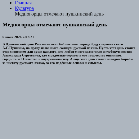
Главная
Культура
Медногорцы отмечают пушкинский день
Медногорцы отмечают пушкинский день
6 июня 2026 в 07:21
В Пушкинский день России во всех библиотеках города будут звучать стихи
А.С.Пушкина, по праву названного солнцем русской поэзии. Пусть этот день станет
отдохновением для души каждого, кто любит многокрасочную и глубокую поэзию
Александра Сергеевича, кто с радостью черпает в его творчестве оптимизм,
гордость за Отечество и внутреннюю силу. А ещё этот день станет поводом борьбы
за чистоту русского языка, за его надёжные основы и смыслы.