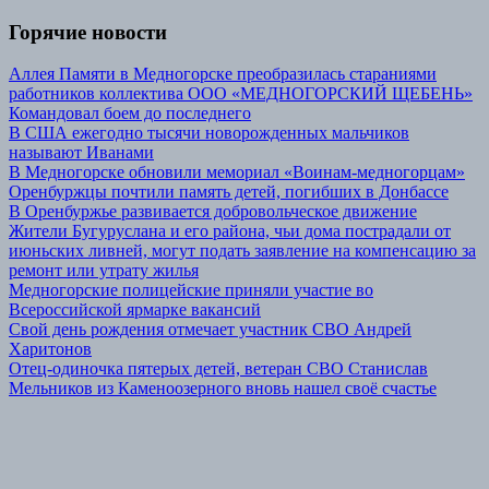
Горячие новости
Аллея Памяти в Медногорске преобразилась стараниями
работников коллектива ООО «МЕДНОГОРСКИЙ ЩЕБЕНЬ»
Командовал боем до последнего
В США ежегодно тысячи новорожденных мальчиков
называют Иванами
В Медногорске обновили мемориал «Воинам-медногорцам»
Оренбуржцы почтили память детей, погибших в Донбассе
В Оренбуржье развивается добровольческое движение
Жители Бугуруслана и его района, чьи дома пострадали от
июньских ливней, могут подать заявление на компенсацию за
ремонт или утрату жилья
Медногорские полицейские приняли участие во
Всероссийской ярмарке вакансий
Свой день рождения отмечает участник СВО Андрей
Харитонов
Отец-одиночка пятерых детей, ветеран СВО Станислав
Мельников из Каменоозерного вновь нашел своё счастье