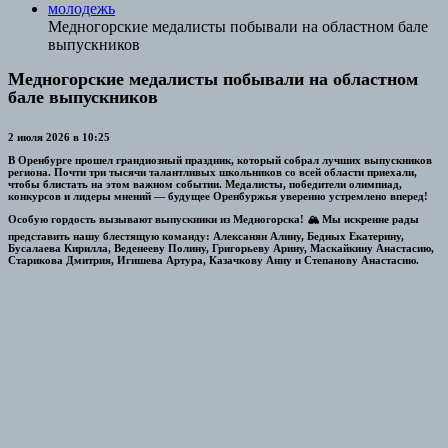
молодежь
Медногорские медалисты побывали на областном бале
выпускников
Медногорские медалисты побывали на областном
бале выпускников
2 июля 2026 в 10:25
В Оренбурге прошел грандиозный праздник, который собрал лучших выпускников
региона. Почти три тысячи талантливых школьников со всей области приехали,
чтобы блистать на этом важном событии. Медалисты, победители олимпиад,
конкурсов и лидеры мнений — будущее Оренбуржья уверенно устремлено вперед!
Особую гордость вызывают выпускники из Медногорска! 🏔️ Мы искренне рады
представить нашу блестящую команду: Алексанян Алину, Бедных Екатерину,
Бусалаева Кирилла, Веденееву Полину, Григорьеву Арину, Маскайкину Анастасию,
Старикова Дмитрия, Игишева Артура, Казачкову Анну и Степанову Анастасию.