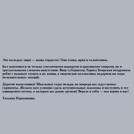
Эти молодые люди — наша гордость! Они умны, ярки и талантливы.
Бал запомнился не только элегантными нарядами и красивыми танцами, но и
трогательными словами напутствия. Вице-губернатор Лариса Боярская поздравила
ребят с важным этапом в их жизни, а творческие коллективы подарили им море
положительных эмоций.
Дорогие выпускники! Школьные годы позади, но впереди вас ждут новые
горизонты. Желаем вам успешно сдать вступительные экзамены и поступить в тот
университет мечты, о котором вы давно грезили! Верьте в себя — мы верим в вас!
Татьяна Перышкина.