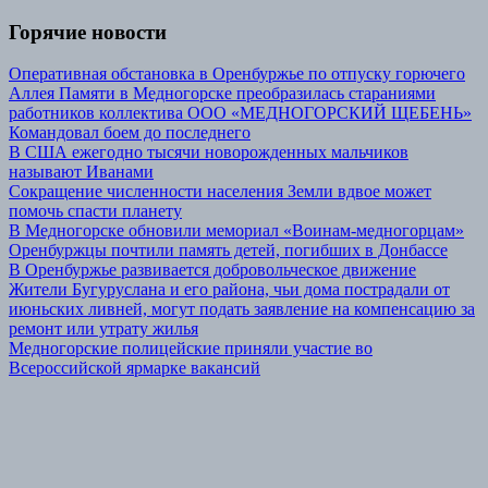
Горячие новости
Оперативная обстановка в Оренбуржье по отпуску горючего
Аллея Памяти в Медногорске преобразилась стараниями
работников коллектива ООО «МЕДНОГОРСКИЙ ЩЕБЕНЬ»
Командовал боем до последнего
В США ежегодно тысячи новорожденных мальчиков
называют Иванами
Сокращение численности населения Земли вдвое может
помочь спасти планету
В Медногорске обновили мемориал «Воинам-медногорцам»
Оренбуржцы почтили память детей, погибших в Донбассе
В Оренбуржье развивается добровольческое движение
Жители Бугуруслана и его района, чьи дома пострадали от
июньских ливней, могут подать заявление на компенсацию за
ремонт или утрату жилья
Медногорские полицейские приняли участие во
Всероссийской ярмарке вакансий