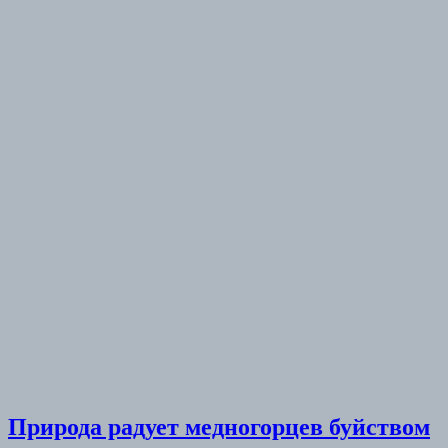
Природа радует медногорцев буйством