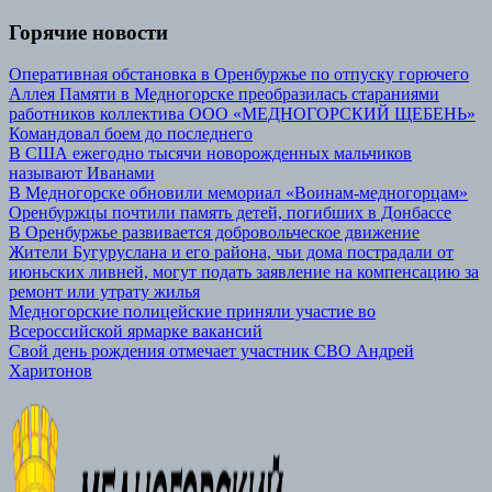
Горячие новости
Оперативная обстановка в Оренбуржье по отпуску горючего
Аллея Памяти в Медногорске преобразилась стараниями
работников коллектива ООО «МЕДНОГОРСКИЙ ЩЕБЕНЬ»
Командовал боем до последнего
В США ежегодно тысячи новорожденных мальчиков
называют Иванами
В Медногорске обновили мемориал «Воинам-медногорцам»
Оренбуржцы почтили память детей, погибших в Донбассе
В Оренбуржье развивается добровольческое движение
Жители Бугуруслана и его района, чьи дома пострадали от
июньских ливней, могут подать заявление на компенсацию за
ремонт или утрату жилья
Медногорские полицейские приняли участие во
Всероссийской ярмарке вакансий
Свой день рождения отмечает участник СВО Андрей
Харитонов