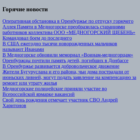
Горячие новости
Оперативная обстановка в Оренбуржье по отпуску горючего
Аллея Памяти в Медногорске преобразилась стараниями
работников коллектива ООО «МЕДНОГОРСКИЙ ЩЕБЕНЬ»
Командовал боем до последнего
В США ежегодно тысячи новорожденных мальчиков
называют Иванами
В Медногорске обновили мемориал «Воинам-медногорцам»
Оренбуржцы почтили память детей, погибших в Донбассе
В Оренбуржье развивается добровольческое движение
Жители Бугуруслана и его района, чьи дома пострадали от
июньских ливней, могут подать заявление на компенсацию за
ремонт или утрату жилья
Медногорские полицейские приняли участие во
Всероссийской ярмарке вакансий
Свой день рождения отмечает участник СВО Андрей
Харитонов