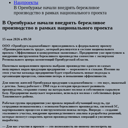
Нацпроекты
В Оренбуржье начали внедрять бережливое
производство в рамках национального проекта
В Оренбуржье начали внедрять бережливое
производство в рамках национального проекта
15 мая 2026 в 09:50
ООО «Оренбургхладокомбинат» присоединилось к федеральному проекту
«Производительность труда», который реализуется в составе национального
проекта «Эффективная и конкурентная экономика». Предприятие уже приступило к
внедрению инструментов бережливого производства совместно с экспертами
Регионального центра компетенций Оренбургской области.
Пилотным направлением проекта выбрано производство одного из самых
популярных видов продукции предприятия — мороженого в стакане. Именно на
этом участке команда предприятия будет отрабатывать новые подходы к
организации процессов, снижению потерь и повышению эффективности.
Для многих жителей Оренбуржья продукция хладокомбината — это вкус, знакомый
с детства. Завод работает с 1968 года и сегодня продолжает развивать
производство, сохраняя ставку на натуральное молоко и собственную сырьевую
базу. Предприятие выпускает мороженое, используя молоко с собственных ферм
Ташлинского района.
Рабочая группа предприятия уже прошла первый обучающий модуль, где
сотрудники познакомились с основами бережливого производства, системой 5С,
картированием процессов и инструментами поиска потерь. Впереди — создание
эталонного участка, внедрение производственного анализа и разработка решений,
которые помогут сократить время производственных операций и увеличить
выработку.
— Для нас участие в проекте — это возможность по-новому посмотреть на