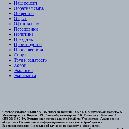
Наш рецепт
Обратная связь
Общество
Отдых
Официально
Передовики
Политика
Праздник
Производство
Происшествия
Спорт
Труд и занятость
Хобби
Экология
Экономика
Сетевое издание MEDRAB.RU. Адрес редакции: 462281, Оренбургская область, г.
Медногорск, ул. Кирова, 19, Главный редактор — С.В. Милицкая. Телефон: 8
(35379) 3-09-40. Электронная почта: gaz-me@mail.ru. Учредитель: Акционерное
общество «Региональное информационное агентство «Оренбуржье».
Зарегистрировано Федеральной службой по надзору в сфере связи,