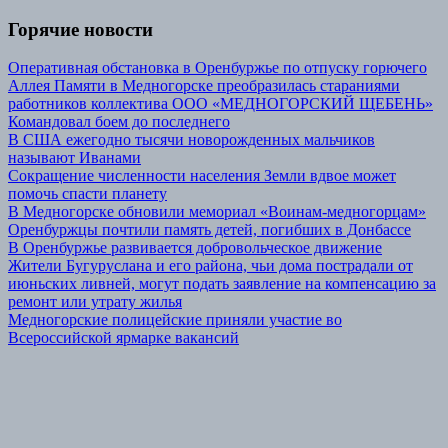
Горячие новости
Оперативная обстановка в Оренбуржье по отпуску горючего
Аллея Памяти в Медногорске преобразилась стараниями
работников коллектива ООО «МЕДНОГОРСКИЙ ЩЕБЕНЬ»
Командовал боем до последнего
В США ежегодно тысячи новорожденных мальчиков
называют Иванами
Сокращение численности населения Земли вдвое может
помочь спасти планету
В Медногорске обновили мемориал «Воинам-медногорцам»
Оренбуржцы почтили память детей, погибших в Донбассе
В Оренбуржье развивается добровольческое движение
Жители Бугуруслана и его района, чьи дома пострадали от
июньских ливней, могут подать заявление на компенсацию за
ремонт или утрату жилья
Медногорские полицейские приняли участие во
Всероссийской ярмарке вакансий