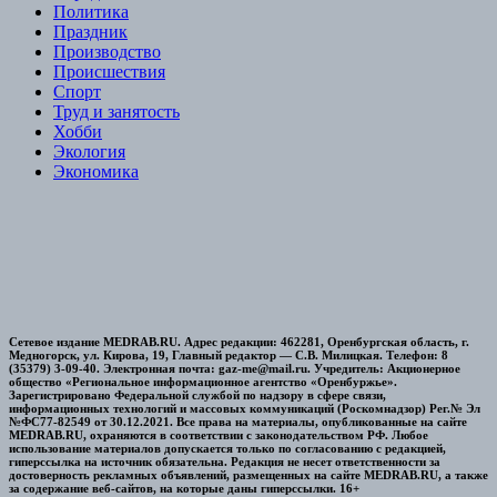
Политика
Праздник
Производство
Происшествия
Спорт
Труд и занятость
Хобби
Экология
Экономика
Сетевое издание MEDRAB.RU. Адрес редакции: 462281, Оренбургская область, г.
Медногорск, ул. Кирова, 19, Главный редактор — С.В. Милицкая. Телефон: 8
(35379) 3-09-40. Электронная почта: gaz-me@mail.ru. Учредитель: Акционерное
общество «Региональное информационное агентство «Оренбуржье».
Зарегистрировано Федеральной службой по надзору в сфере связи,
информационных технологий и массовых коммуникаций (Роскомнадзор) Рег.№ Эл
№ФС77-82549 от 30.12.2021. Все права на материалы, опубликованные на сайте
MEDRAB.RU, охраняются в соответствии с законодательством РФ. Любое
использование материалов допускается только по согласованию с редакцией,
гиперссылка на источник обязательна. Редакция не несет ответственности за
достоверность рекламных объявлений, размещенных на сайте MEDRAB.RU, а также
за содержание веб-сайтов, на которые даны гиперссылки. 16+