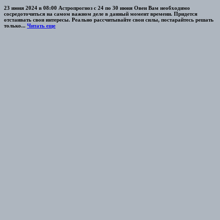
23 июня 2024 в 08:00 Астропрогноз с 24 по 30 июня Овен Вам необходимо
сосредоточиться на самом важном деле в данный момент времени. Придется
отстаивать свои интересы. Реально рассчитывайте свои силы, постарайтесь решать
только...
Читать еще