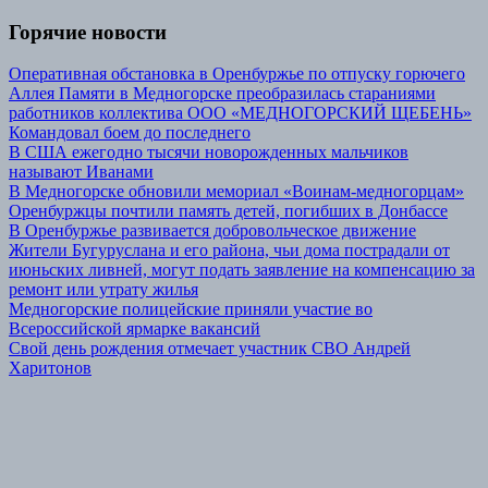
Горячие новости
Оперативная обстановка в Оренбуржье по отпуску горючего
Аллея Памяти в Медногорске преобразилась стараниями
работников коллектива ООО «МЕДНОГОРСКИЙ ЩЕБЕНЬ»
Командовал боем до последнего
В США ежегодно тысячи новорожденных мальчиков
называют Иванами
В Медногорске обновили мемориал «Воинам-медногорцам»
Оренбуржцы почтили память детей, погибших в Донбассе
В Оренбуржье развивается добровольческое движение
Жители Бугуруслана и его района, чьи дома пострадали от
июньских ливней, могут подать заявление на компенсацию за
ремонт или утрату жилья
Медногорские полицейские приняли участие во
Всероссийской ярмарке вакансий
Свой день рождения отмечает участник СВО Андрей
Харитонов