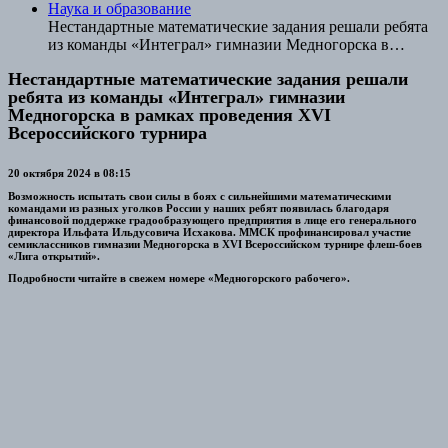
Наука и образование
Нестандартные математические задания решали ребята
из команды «Интеграл» гимназии Медногорска в
рамках проведения XVI Всероссийского турнира
Нестандартные математические задания решали
ребята из команды «Интеграл» гимназии
Медногорска в рамках проведения XVI
Всероссийского турнира
20 октября 2024 в 08:15
Возможность испытать свои силы в боях с сильнейшими математическими
командами из разных уголков России у наших ребят появилась благодаря
финансовой поддержке градообразующего предприятия в лице его генерального
директора Ильфата Ильдусовича Исхакова. ММСК профинансировал участие
семиклассников гимназии Медногорска в XVI Всероссийском турнире флеш-боев
«Лига открытий».
Подробности читайте в свежем номере «Медногорского рабочего».