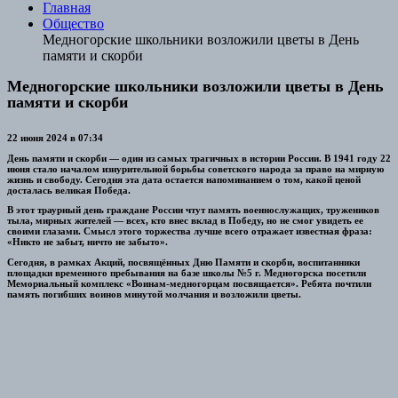
Главная
Общество
Медногорские школьники возложили цветы в День
памяти и скорби
Медногорские школьники возложили цветы в День
памяти и скорби
22 июня 2024 в 07:34
День памяти и скорби — один из самых трагичных в истории России. В 1941 году 22
июня стало началом изнурительной борьбы советского народа за право на мирную
жизнь и свободу. Сегодня эта дата остается напоминанием о том, какой ценой
досталась великая Победа.
В этот траурный день граждане России чтут память военнослужащих, тружеников
тыла, мирных жителей — всех, кто внес вклад в Победу, но не смог увидеть ее
своими глазами. Смысл этого торжества лучше всего отражает известная фраза:
«Никто не забыт, ничто не забыто».
Сегодня, в рамках Акций, посвящённых Дню Памяти и скорби, воспитанники
площадки временного пребывания на базе школы №5 г. Медногорска посетили
Мемориальный комплекс «Воинам-медногорцам посвящается». Ребята почтили
память погибших воинов минутой молчания и возложили цветы.