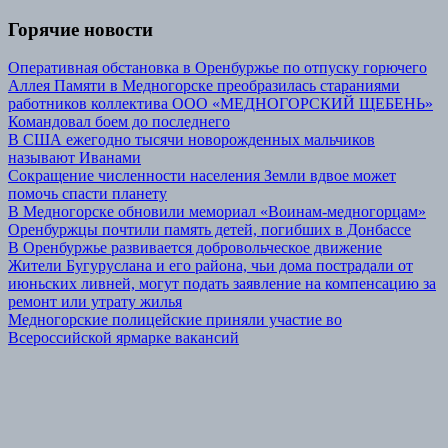
Горячие новости
Оперативная обстановка в Оренбуржье по отпуску горючего
Аллея Памяти в Медногорске преобразилась стараниями
работников коллектива ООО «МЕДНОГОРСКИЙ ЩЕБЕНЬ»
Командовал боем до последнего
В США ежегодно тысячи новорожденных мальчиков
называют Иванами
Сокращение численности населения Земли вдвое может
помочь спасти планету
В Медногорске обновили мемориал «Воинам-медногорцам»
Оренбуржцы почтили память детей, погибших в Донбассе
В Оренбуржье развивается добровольческое движение
Жители Бугуруслана и его района, чьи дома пострадали от
июньских ливней, могут подать заявление на компенсацию за
ремонт или утрату жилья
Медногорские полицейские приняли участие во
Всероссийской ярмарке вакансий