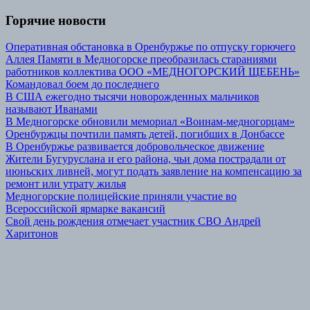
Горячие новости
Оперативная обстановка в Оренбуржье по отпуску горючего
Аллея Памяти в Медногорске преобразилась стараниями
работников коллектива ООО «МЕДНОГОРСКИЙ ЩЕБЕНЬ»
Командовал боем до последнего
В США ежегодно тысячи новорожденных мальчиков
называют Иванами
В Медногорске обновили мемориал «Воинам-медногорцам»
Оренбуржцы почтили память детей, погибших в Донбассе
В Оренбуржье развивается добровольческое движение
Жители Бугуруслана и его района, чьи дома пострадали от
июньских ливней, могут подать заявление на компенсацию за
ремонт или утрату жилья
Медногорские полицейские приняли участие во
Всероссийской ярмарке вакансий
Свой день рождения отмечает участник СВО Андрей
Харитонов