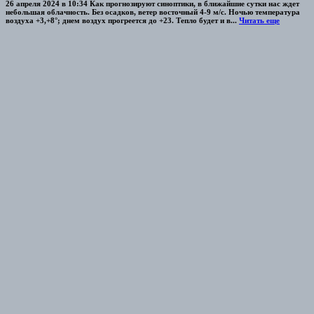
26 апреля 2024 в 10:34 Как прогнозируют синоптики, в ближайшие сутки нас ждет
небольшая облачность. Без осадков, ветер восточный 4-9 м/с. Ночью температура
воздуха +3,+8°; днем воздух прогреется до +23. Тепло будет и в...
Читать еще