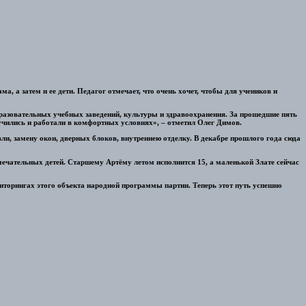
 а затем и ее дети. Педагог отмечает, что очень хочет, чтобы для учеников и
азовательных учебных заведений, культуры и здравоохранения. За прошедшие пять
учились и работали в комфортных условиях», – отметил Олег Димов.
и, замену окон, дверных блоков, внутреннею отделку. В декабре прошлого года сюда
ечательных детей. Старшему Артёму летом исполнится 15, а маленькой Злате сейчас
торингах этого объекта народной программы партии. Теперь этот путь успешно