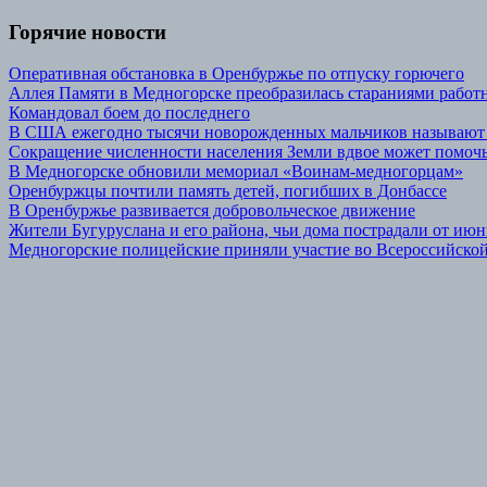
Горячие новости
Оперативная обстановка в Оренбуржье по отпуску горючего
Аллея Памяти в Медногорске преобразилась стараниями р
Командовал боем до последнего
В США ежегодно тысячи новорожденных мальчиков называют
Сокращение численности населения Земли вдвое может помочь
В Медногорске обновили мемориал «Воинам-медногорцам»
Оренбуржцы почтили память детей, погибших в Донбассе
В Оренбуржье развивается добровольческое движение
Жители Бугуруслана и его района, чьи дома пострадали от июн
Медногорские полицейские приняли участие во Всероссийской