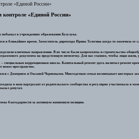
нтроле «Единой России»
м контроле «Единой России»
ы побывал в учреждениях образования Бузулука.
 в ближайшее время. Заместитель директора Ирина Телегина когда-то окончила ее сама,
еделяли ключевые направления. В их числе были капремонты и строительства общеобр
ограммного документа на предстоящую пятилетку. Для нас главное, чтобы люди жили, 
– специальная коррекционная школа. Капитальный ремонт здесь включал ремонт кровл
т новое пространство.
етился с Дмитрием и Оксаной Черновыми. Многодетная семья воспитывает шестерых зам
одила в наш партдесант от родительского сообщества и регулярно участвовала в мони
казал депутат.
лова благодарности за активную жизненную позицию.