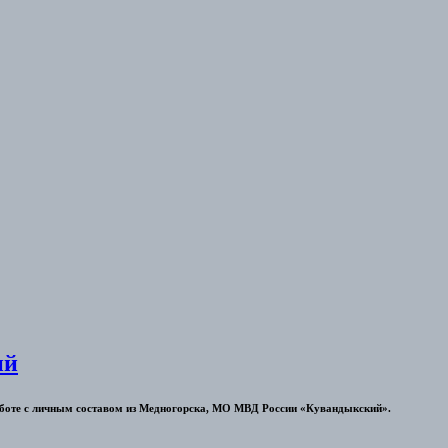
ий
 работе с личным составом из Медногорска, МО МВД России «Кувандыкский».