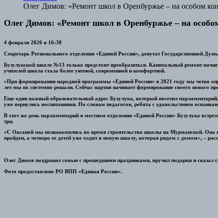
Олег Димов: «Ремонт школ в Оренбуржье – на особом ко
Олег Димов: «Ремонт школ в Оренбуржье – на особо
4 февраля 2026 в 16:30
Секретарь Регионального отделения «Единой России», депутат Государственной Дум
Бузулукской школе №13 только предстоит преобразиться. Капитальный ремонт начнется
учителей школа стала более уютной, современной и комфортной.
«При формировании народной программы «Единой России» в 2021 году мы четко опр
лет мы их системно решали. Сейчас партия начинает формирование своего нового пр
Еще один важный образовательный адрес Бузулука, который посетил парламентарий, 
уже вернулись воспитанники. По словам педагогов, ребята с удовольствием осваиваю
В этот же день парламентарий в местном отделении «Единой России» Бузулука встр
три.
«С Оксаной мы познакомились во время строительства школы на Мурманской. Она вх
пройден, а четверо ее детей уже ходят в новую школу, которая рядом с домом», – расс
Олег Димов поздравил семью с прошедшими праздниками, вручил подарки и сказал с
Фото предоставлено РО ВПП «Единая Россия».