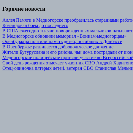
Горячие новости
Аллея Памяти в Медногорске преобразилась стараниями р
Командовал боем до последнего
В США ежегодно тысячи новорожденных мальчиков называют
В Медногорске обновили мемориал «Воинам-медногорцам»
Оренбуржцы почтили память детей, погибших в Донбассе
В Оренбуржье развивается добровольческое движение
Жители Бугуруслана и его района, чьи дома пострадали от июн
Медногорские полицейские приняли участие во Всероссийской
Свой день рождения отмечает участник СВО Андрей Харитон
Отец-одиночка пятерых детей, ветеран СВО Станислав Мельник