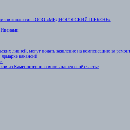
аботников коллектива ООО «МЕДНОГОРСКИЙ ЩЕБЕНЬ»
 Иванами
ьских ливней, могут подать заявление на компенсацию за ремон
 ярмарке вакансий
ов
ов из Каменоозерного вновь нашел своё счастье