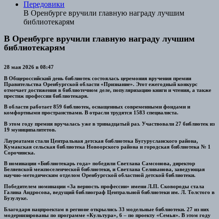
Передовики
В Оренбурге вручили главную награду лучшим
библиотекарям
В Оренбурге вручили главную награду лучшим
библиотекарям
28 мая 2026 в 08:47
В Общероссийский день библиотек состоялась церемония вручения премии
Правительства Оренбургской области «Признание». Этот ежегодный конкурс
отмечает достижения в библиотечном деле, популяризацию книги и чтения, а также
престиж профессии библиотекаря.
В области работает 859 библиотек, оснащенных современными фондами и
комфортными пространствами. В отрасли трудятся 1583 специалиста.
В этом году премия вручалась уже в тринадцатый раз. Участвовали 27 библиотек из
19 муниципалитетов.
Лауреатами стали Центральная детская библиотека Бугурусланского района,
Кумакская сельская библиотека Новоорского района и городская библиотека № 1
Сорочинска.
В номинации «Библиотекарь года» победили Светлана Самсонова, директор
Беляевской межпоселенческой библиотеки, и Светлана Селиванова, заведующая
научно-методическим отделом Оренбургской областной детской библиотеки.
Победителем номинации «За верность профессии» имени Л.П. Сковороды стала
Галина Андросова, ведущий библиограф Центральной библиотеки им. Л. Толстого в
Бузулуке.
Благодаря нацпроектам в регионе открылись 33 модельные библиотеки. 27 из них
модернизированы по программе «Культура», 6 – по проекту «Семья». В этом году