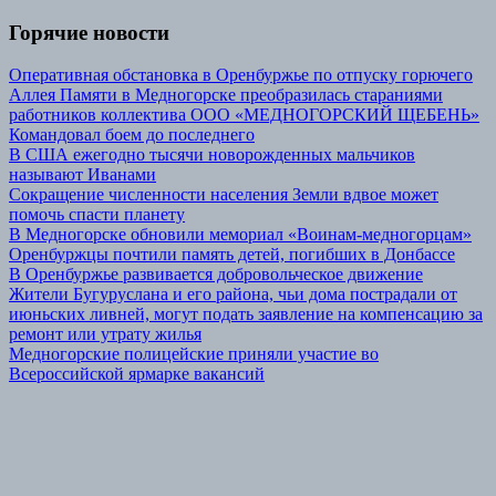
Горячие новости
Оперативная обстановка в Оренбуржье по отпуску горючего
Аллея Памяти в Медногорске преобразилась стараниями
работников коллектива ООО «МЕДНОГОРСКИЙ ЩЕБЕНЬ»
Командовал боем до последнего
В США ежегодно тысячи новорожденных мальчиков
называют Иванами
Сокращение численности населения Земли вдвое может
помочь спасти планету
В Медногорске обновили мемориал «Воинам-медногорцам»
Оренбуржцы почтили память детей, погибших в Донбассе
В Оренбуржье развивается добровольческое движение
Жители Бугуруслана и его района, чьи дома пострадали от
июньских ливней, могут подать заявление на компенсацию за
ремонт или утрату жилья
Медногорские полицейские приняли участие во
Всероссийской ярмарке вакансий