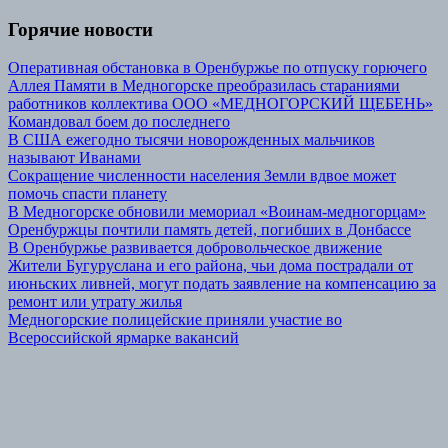
Горячие новости
Оперативная обстановка в Оренбуржье по отпуску горючего
Аллея Памяти в Медногорске преобразилась стараниями
работников коллектива ООО «МЕДНОГОРСКИЙ ЩЕБЕНЬ»
Командовал боем до последнего
В США ежегодно тысячи новорожденных мальчиков
называют Иванами
Сокращение численности населения Земли вдвое может
помочь спасти планету
В Медногорске обновили мемориал «Воинам-медногорцам»
Оренбуржцы почтили память детей, погибших в Донбассе
В Оренбуржье развивается добровольческое движение
Жители Бугуруслана и его района, чьи дома пострадали от
июньских ливней, могут подать заявление на компенсацию за
ремонт или утрату жилья
Медногорские полицейские приняли участие во
Всероссийской ярмарке вакансий