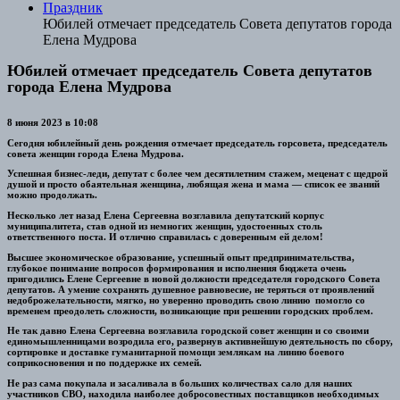
Праздник
Юбилей отмечает председатель Совета депутатов города
Елена Мудрова
Юбилей отмечает председатель Совета депутатов
города Елена Мудрова
8 июня 2023 в 10:08
Сегодня юбилейный день рождения отмечает председатель горсовета, председатель
совета женщин города Елена Мудрова.
Успешная бизнес-леди, депутат с более чем десятилетним стажем, меценат с щедрой
душой и просто обаятельная женщина, любящая жена и мама — список ее званий
можно продолжать.
Несколько лет назад Елена Сергеевна возглавила депутатский корпус
муниципалитета, став одной из немногих женщин, удостоенных столь
ответственного поста. И отлично справилась с доверенным ей делом!
Высшее экономическое образование, успешный опыт предпринимательства,
глубокое понимание вопросов формирования и исполнения бюджета очень
пригодились Елене Сергеевне в новой должности председателя городского Совета
депутатов. А умение сохранять душевное равновесие, не теряться от проявлений
недоброжелательности, мягко, но уверенно проводить свою линию помогло со
временем преодолеть сложности, возникающие при решении городских проблем.
Не так давно Елена Сергеевна возглавила городской совет женщин и со своими
единомышленницами возродила его, развернув активнейшую деятельность по сбору,
сортировке и доставке гуманитарной помощи землякам на линию боевого
соприкосновения и по поддержке их семей.
Не раз сама покупала и засаливала в больших количествах сало для наших
участников СВО, находила наиболее добросовестных поставщиков необходимых