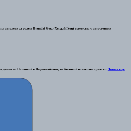
м автоледи за рулем Hyundai Getz (Хендай Гетц) выезжала с автостоянки
 из домов по Попковой в Первомайском, на бытовой почве поссорился...
Читать еще