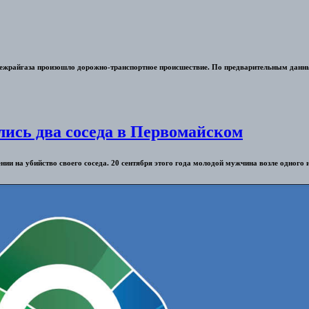
межрайгаза произошло дорожно-транспортное происшествие. По предварительным данны
лись два соседа в Первомайском
нии на убийство своего соседа. 20 сентября этого года молодой мужчина возле одного