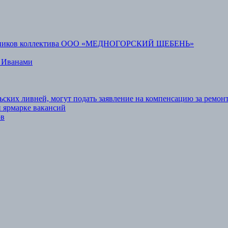
аботников коллектива ООО «МЕДНОГОРСКИЙ ЩЕБЕНЬ»
 Иванами
ьских ливней, могут подать заявление на компенсацию за ремон
 ярмарке вакансий
ов