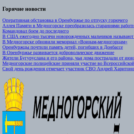
Горячие новости
Оперативная обстановка в Оренбуржье по отпуску горючего
Аллея Памяти в Медногорске преобразилась стараниями р
Командовал боем до последнего
В США ежегодно тысячи новорожденных мальчиков называют
В Медногорске обновили мемориал «Воинам-медногорцам»
Оренбуржцы почтили память детей, погибших в Донбассе
В Оренбуржье развивается добровольческое движение
Жители Бугуруслана и его района, чьи дома пострадали от июн
Медногорские полицейские приняли участие во Всероссийской
Свой день рождения отмечает участник СВО Андрей Харитон