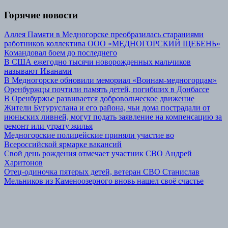
Горячие новости
Аллея Памяти в Медногорске преобразилась стараниями
работников коллектива ООО «МЕДНОГОРСКИЙ ЩЕБЕНЬ»
Командовал боем до последнего
В США ежегодно тысячи новорожденных мальчиков
называют Иванами
В Медногорске обновили мемориал «Воинам-медногорцам»
Оренбуржцы почтили память детей, погибших в Донбассе
В Оренбуржье развивается добровольческое движение
Жители Бугуруслана и его района, чьи дома пострадали от
июньских ливней, могут подать заявление на компенсацию за
ремонт или утрату жилья
Медногорские полицейские приняли участие во
Всероссийской ярмарке вакансий
Свой день рождения отмечает участник СВО Андрей
Харитонов
Отец-одиночка пятерых детей, ветеран СВО Станислав
Мельников из Каменоозерного вновь нашел своё счастье