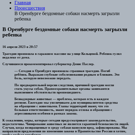
Главная
Происшествия
В Оренбурге бездомные собаки насмерть загрызли
ребенка
В Оренбурге бездомные собаки насмерть загрызли
ребенка
16 апреля 2023 в 20:57
Трагедия произошла в гаражном массиве на улице Кольцевой. Ребенок гулял
недалеко от дома.
Случившееся прокомментировал губернатор Денис Паслер.
— Сегодня в Оренбурге произошла страшная трагедия. Погиб
ребёнок. Выражаю глубокие соболезнования родным и близким. Это
боль, которую невозможно передать.
По предварительной версии следствия, причиной трагедии могли
стать укусы собак. Правоохранительные органы занимаются
выяснением обстоятельств произошедшего.
Безнадзорные животные — проблема, которая есть в каждом
регионе. Ежегодно мы увеличиваем для муниципалитетов средства
на обращение с животными. Главы территорий знают, что это
большая ответственность, знают порядок отлова и обращения с
агрессивными особями в рамках закона.
К сожалению, меры, которые сегодня предусматривает законодательство,
недостаточны. Чипирование животных не является гарантией безопасности людей.
Случаи, когда возвращенные в среду собаки наносили вред, зафиксированы. Мы
направляли предложения по изменению закона в Правительство России и хотим,
чтобы он был доработан.