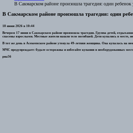
В Сакмарском районе произошла трагедия: один ребенок у
В Сакмарском районе произошла трагедия: один ребен
18 июня 2026 в 10:44
Вечером 17 июня в Сакмарском районе произошла трагедия. Группа детей, отдыхавших
спасены взрослыми. Местные жители нашли тело погибшей. Дети купались в месте, не
В тот же день в Асекеевском районе утонула 49-летняя женщина. Она купалась на н
МЧС предупреждает: будьте осторожны и избегайте купания в необорудованных мест
риа56