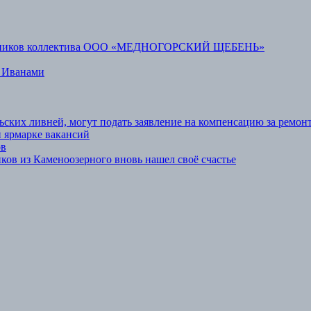
аботников коллектива ООО «МЕДНОГОРСКИЙ ЩЕБЕНЬ»
 Иванами
ьских ливней, могут подать заявление на компенсацию за ремон
 ярмарке вакансий
ов
ов из Каменоозерного вновь нашел своё счастье