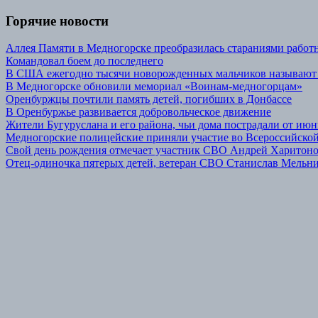
Горячие новости
Аллея Памяти в Медногорске преобразилась стараниями р
Командовал боем до последнего
В США ежегодно тысячи новорожденных мальчиков называют
В Медногорске обновили мемориал «Воинам-медногорцам»
Оренбуржцы почтили память детей, погибших в Донбассе
В Оренбуржье развивается добровольческое движение
Жители Бугуруслана и его района, чьи дома пострадали от июн
Медногорские полицейские приняли участие во Всероссийской
Свой день рождения отмечает участник СВО Андрей Харитон
Отец-одиночка пятерых детей, ветеран СВО Станислав Мельник