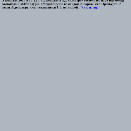
3 февраля 2025 в 15:22 1 и 2 февраля в ЛД «Айсберг» состоялась пара игр между
командами «Металлург» г.Медногорск и командой «Спарта» из г. Оренбурга. В
первый день игры счет установился 1:6, во второй...
Читать еще