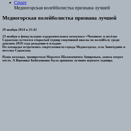
Спорт
Медногорская волейболистка признана лучшей
Медногорская волейболистка признана лучшей
29 ноября 2024 в 21:42
23 ноября в физкультурно-оздоровительном комплексе «Чемпион» в посёлке
Саракташ состоялся открытый турнир спортивной школы по волейболу среди
девушек 2010 года рождения и младше.
На площадке встретились спортсменки из города Медногорска, села Зиянчурино и
поселка Саракташ.
Наша команда, тренируемая Маратом Шамилевичем Ашировым, заняла второе
место. А Вероника Баймашкина была признана лучшим игроком турнира.