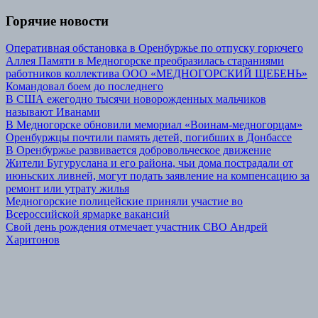
Горячие новости
Оперативная обстановка в Оренбуржье по отпуску горючего
Аллея Памяти в Медногорске преобразилась стараниями
работников коллектива ООО «МЕДНОГОРСКИЙ ЩЕБЕНЬ»
Командовал боем до последнего
В США ежегодно тысячи новорожденных мальчиков
называют Иванами
В Медногорске обновили мемориал «Воинам-медногорцам»
Оренбуржцы почтили память детей, погибших в Донбассе
В Оренбуржье развивается добровольческое движение
Жители Бугуруслана и его района, чьи дома пострадали от
июньских ливней, могут подать заявление на компенсацию за
ремонт или утрату жилья
Медногорские полицейские приняли участие во
Всероссийской ярмарке вакансий
Свой день рождения отмечает участник СВО Андрей
Харитонов