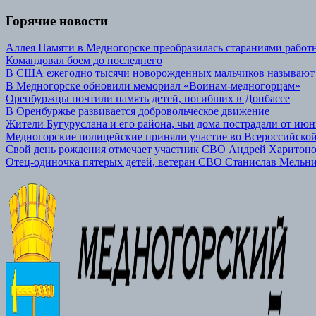
Горячие новости
Аллея Памяти в Медногорске преобразилась стараниями р
Командовал боем до последнего
В США ежегодно тысячи новорожденных мальчиков называют
В Медногорске обновили мемориал «Воинам-медногорцам»
Оренбуржцы почтили память детей, погибших в Донбассе
В Оренбуржье развивается добровольческое движение
Жители Бугуруслана и его района, чьи дома пострадали от июн
Медногорские полицейские приняли участие во Всероссийской
Свой день рождения отмечает участник СВО Андрей Харитон
Отец-одиночка пятерых детей, ветеран СВО Станислав Мельник