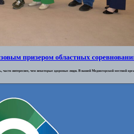
зовым призером областных соревновани
 часто интереснее, чем некоторые здоровые люди. В нашей Медногорской местной орг