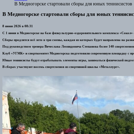
В Медногорске стартовали сборы для юных теннисистов
В Медногорске стартовали сборы для юных тенниси
8 июня 2026 в 08:31
С 1 июня в Медногорске на базе физкультурно-оздоровительного комплекса «Сокол» 
Сборы продлятся всё лето в три смены, каждая из которых будет направлена на раз
Под руководством тренера Вячеслава Леонидовича Степанова более 140 спортсменов в
Клуб «УГМК» и спорткомитет Медногорска подготовили современную площадку с п
Юные теннисисты будут отрабатывать элементы игры, заниматься физической подгот
В сборах участвуют восемь спортсменов из спортивной школы «Металлург».