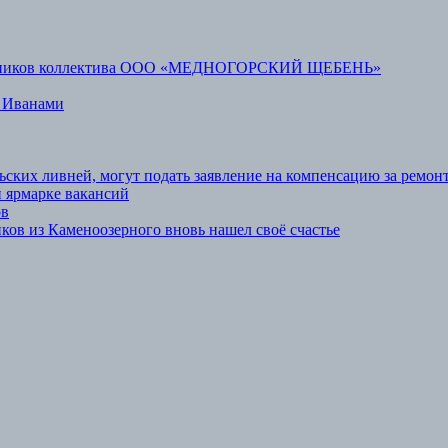
аботников коллектива ООО «МЕДНОГОРСКИЙ ЩЕБЕНЬ»
 Иванами
ьских ливней, могут подать заявление на компенсацию за ремон
 ярмарке вакансий
ов
ов из Каменоозерного вновь нашел своё счастье