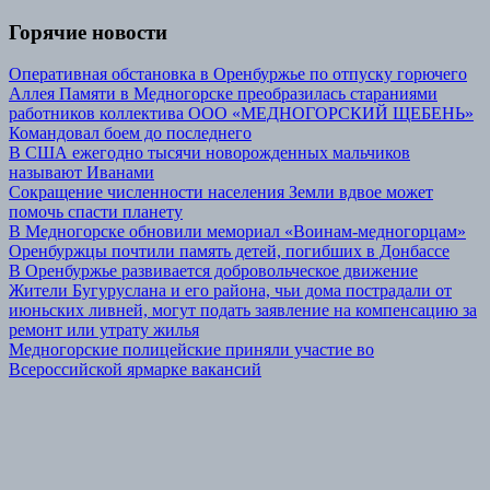
Горячие новости
Оперативная обстановка в Оренбуржье по отпуску горючего
Аллея Памяти в Медногорске преобразилась стараниями
работников коллектива ООО «МЕДНОГОРСКИЙ ЩЕБЕНЬ»
Командовал боем до последнего
В США ежегодно тысячи новорожденных мальчиков
называют Иванами
Сокращение численности населения Земли вдвое может
помочь спасти планету
В Медногорске обновили мемориал «Воинам-медногорцам»
Оренбуржцы почтили память детей, погибших в Донбассе
В Оренбуржье развивается добровольческое движение
Жители Бугуруслана и его района, чьи дома пострадали от
июньских ливней, могут подать заявление на компенсацию за
ремонт или утрату жилья
Медногорские полицейские приняли участие во
Всероссийской ярмарке вакансий