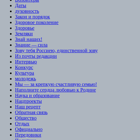
Даты
духовность
Закон и порядок
Здоровое поколение
Здоровье
Земляки
Знай наших!
Знание — сила
Зову тебя Россиею, единственной зову
Из почты редакции
Интервью
Конкурс
Культура
молодежь
Мы — за крепкую счастливую семью!
Наполните сердца любовью к Родине
Наука и образование
Нацпроекты
Наш рецепт
Обратная связь
Общество
Отдых
Официально
Передовики