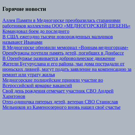
Горячие новости
Аллея Памяти в Медногорске преобразилась стараниями
работников коллектива ООО «МЕДНОГОРСКИЙ ЩЕБЕНЬ»
Командовал боем до последнего
В США ежегодно тысячи новорожденных мальчиков
называют Иванами
В Медногорске обновили мемориал «Воинам-медногорцам»
Оренбуржцы почтили память детей, погибших в Донбассе
В Оренбуржье развивается добровольческое движение
Жители Бугуруслана и его района, чьи дома пострадали от
июньских ливней, могут подать заявление на компенсацию за
ремонт или утрату жилья
Медногорские полицейские приняли участие во
Всероссийской ярмарке вакансий
Свой день рождения отмечает участник СВО Андрей
Харитонов
Отец-одиночка пятерых детей, ветеран СВО Станислав
Мельников из Каменоозерного вновь нашел своё счастье