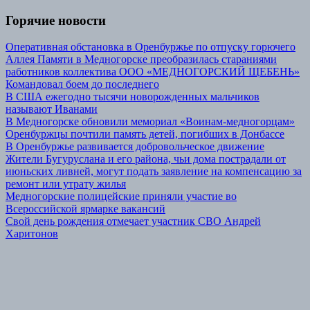
Горячие новости
Оперативная обстановка в Оренбуржье по отпуску горючего
Аллея Памяти в Медногорске преобразилась стараниями
работников коллектива ООО «МЕДНОГОРСКИЙ ЩЕБЕНЬ»
Командовал боем до последнего
В США ежегодно тысячи новорожденных мальчиков
называют Иванами
В Медногорске обновили мемориал «Воинам-медногорцам»
Оренбуржцы почтили память детей, погибших в Донбассе
В Оренбуржье развивается добровольческое движение
Жители Бугуруслана и его района, чьи дома пострадали от
июньских ливней, могут подать заявление на компенсацию за
ремонт или утрату жилья
Медногорские полицейские приняли участие во
Всероссийской ярмарке вакансий
Свой день рождения отмечает участник СВО Андрей
Харитонов