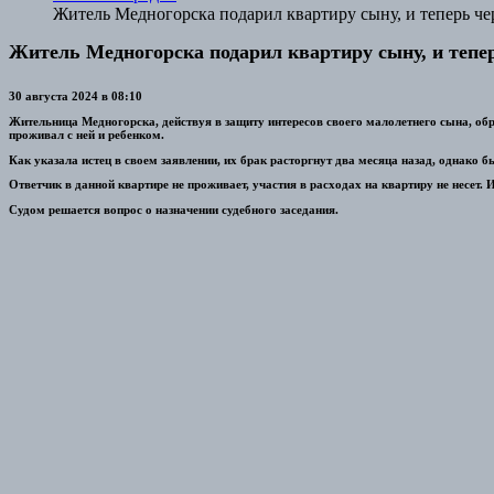
Житель Медногорска подарил квартиру сыну, и теперь че
Житель Медногорска подарил квартиру сыну, и тепер
30 августа 2024 в 08:10
Жительница Медногорска, действуя в защиту интересов своего малолетнего сына, об
проживал с ней и ребенком.
Как указала истец в своем заявлении, их брак расторгнут два месяца назад, однако 
Ответчик в данной квартире не проживает, участия в расходах на квартиру не несет.
Судом решается вопрос о назначении судебного заседания.