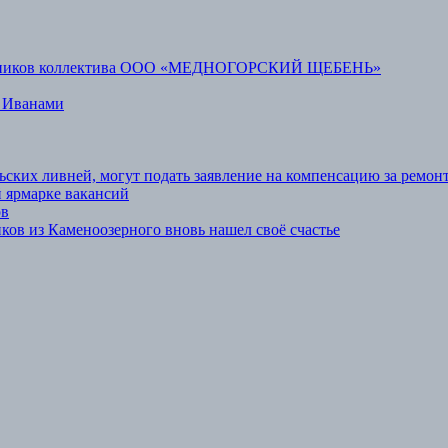
аботников коллектива ООО «МЕДНОГОРСКИЙ ЩЕБЕНЬ»
 Иванами
ьских ливней, могут подать заявление на компенсацию за ремон
 ярмарке вакансий
ов
ов из Каменоозерного вновь нашел своё счастье