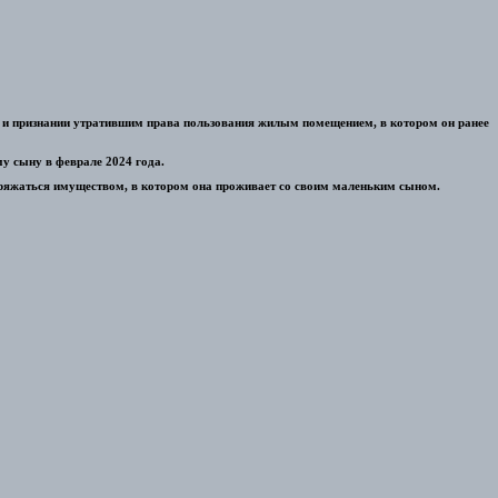
та и признании утратившим права пользования жилым помещением, в котором он ранее
му сыну в феврале 2024 года.
аспоряжаться имуществом, в котором она проживает со своим маленьким сыном.