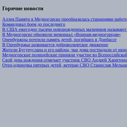
Горячие новости
Аллея Памяти в Медногорске преобразилась стараниями р
Командовал боем до последнего
В США ежегодно тысячи новорожденных мальчиков называют
В Медногорске обновили мемориал «Воинам-медногорцам»
Оренбуржцы почтили память детей, погибших в Донбассе
В Оренбуржье развивается добровольческое движение
Жители Бугуруслана и его района, чьи дома пострадали от июн
Медногорские полицейские приняли участие во Всероссийской
Свой день рождения отмечает участник СВО Андрей Харитон
Отец-одиночка пятерых детей, ветеран СВО Станислав Мельник