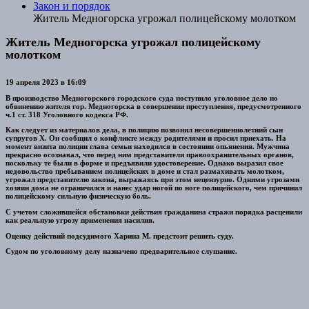
Закон и порядок
Житель Медногорска угрожал полицейскому молотком
Житель Медногорска угрожал полицейскому
молотком
19 апреля 2023 в 16:09
В производство Медногорского городского суда поступило уголовное дело по
обвинению жителя гор. Медногорска в совершении преступления, предусмотренного
ч.1 ст. 318 Уголовного кодекса РФ.
Как следует из материалов дела, в полицию позвонил несовершеннолетний сын
супругов Х. Он сообщил о конфликте между родителями и просил приехать. На
момент визита полиции глава семьи находился в состоянии опьянения. Мужчина
прекрасно осознавал, что перед ним представители правоохранительных органов,
поскольку те были в форме и предъявили удостоверение. Однако выразил свое
недовольство пребыванием полицейских в доме и стал размахивать молотком,
угрожал представителю закона, выражаясь при этом нецензурно. Одними угрозами
хозяин дома не ограничился и нанес удар ногой по ноге полицейского, чем причинил
полицейскому сильную физическую боль.
С учетом сложившейся обстановки действия гражданина стражи порядка расценили
как реальную угрозу применения насилия.
Оценку действий подсудимого Харина М. предстоит решить суду.
Судом по уголовному делу назначено предварительное слушание.