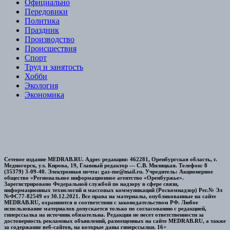
Официально
Передовики
Политика
Праздник
Производство
Происшествия
Спорт
Труд и занятость
Хобби
Экология
Экономика
Сетевое издание MEDRAB.RU. Адрес редакции: 462281, Оренбургская область, г.
Медногорск, ул. Кирова, 19, Главный редактор — С.В. Милицкая. Телефон: 8
(35379) 3-09-40. Электронная почта: gaz-me@mail.ru. Учредитель: Акционерное
общество «Региональное информационное агентство «Оренбуржье».
Зарегистрировано Федеральной службой по надзору в сфере связи,
информационных технологий и массовых коммуникаций (Роскомнадзор) Рег.№ Эл
№ФС77-82549 от 30.12.2021. Все права на материалы, опубликованные на сайте
MEDRAB.RU, охраняются в соответствии с законодательством РФ. Любое
использование материалов допускается только по согласованию с редакцией,
гиперссылка на источник обязательна. Редакция не несет ответственности за
достоверность рекламных объявлений, размещенных на сайте MEDRAB.RU, а также
за содержание веб-сайтов, на которые даны гиперссылки. 16+