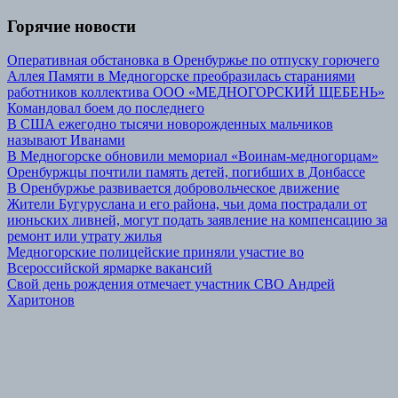
Горячие новости
Оперативная обстановка в Оренбуржье по отпуску горючего
Аллея Памяти в Медногорске преобразилась стараниями
работников коллектива ООО «МЕДНОГОРСКИЙ ЩЕБЕНЬ»
Командовал боем до последнего
В США ежегодно тысячи новорожденных мальчиков
называют Иванами
В Медногорске обновили мемориал «Воинам-медногорцам»
Оренбуржцы почтили память детей, погибших в Донбассе
В Оренбуржье развивается добровольческое движение
Жители Бугуруслана и его района, чьи дома пострадали от
июньских ливней, могут подать заявление на компенсацию за
ремонт или утрату жилья
Медногорские полицейские приняли участие во
Всероссийской ярмарке вакансий
Свой день рождения отмечает участник СВО Андрей
Харитонов