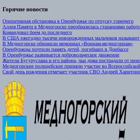
Горячие новости
Оперативная обстановка в Оренбуржье по отпуску горючего
Аллея Памяти в Медногорске преобразилась стараниями р
Командовал боем до последнего
В США ежегодно тысячи новорожденных мальчиков называют
В Медногорске обновили мемориал «Воинам-медногорцам»
Оренбуржцы почтили память детей, погибших в Донбассе
В Оренбуржье развивается добровольческое движение
Жители Бугуруслана и его района, чьи дома пострадали от июн
Медногорские полицейские приняли участие во Всероссийской
Свой день рождения отмечает участник СВО Андрей Харитон