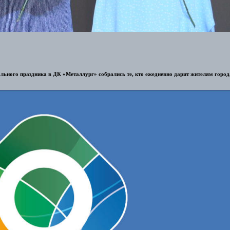
льного праздника в ДК «Металлург» собрались те, кто ежедневно дарит жителям город