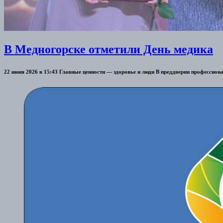
В Медногорске отметили День медика
22 июня 2026 в 15:43 Главные ценности — здоровье и люди В преддверии профессиона