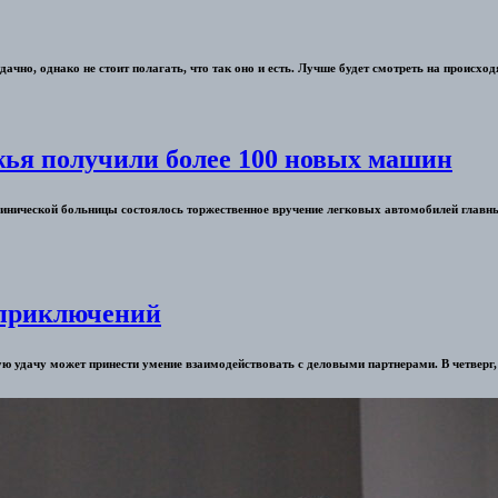
ачно, однако не стоит полагать, что так оно и есть. Лучше будет смотреть на происход
ья получили более 100 новых машин
 клинической больницы состоялось торжественное вручение легковых автомобилей глав
 приключений
ную удачу может принести умение взаимодействовать с деловыми партнерами. В четверг,