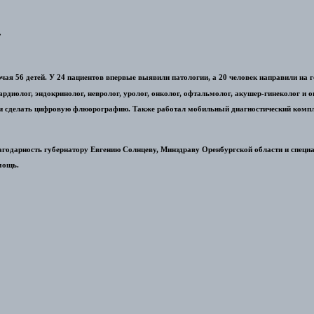
»
ая 56 детей. У 24 пациентов впервые выявили патологии, а 20 человек направили на 
рдиолог, эндокринолог, невролог, уролог, онколог, офтальмолог, акушер-гинеколог и 
 и сделать цифровую флюорографию. Также работал мобильный диагностический комп
годарность губернатору Евгению Солнцеву, Минздраву Оренбургской области и специа
мощь.