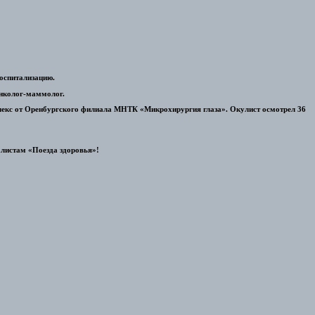
госпитализацию.
онколог-маммолог.
лекс от Оренбургского филиала МНТК «Микрохирургия глаза». Окулист осмотрел 36
листам «Поезда здоровья»!