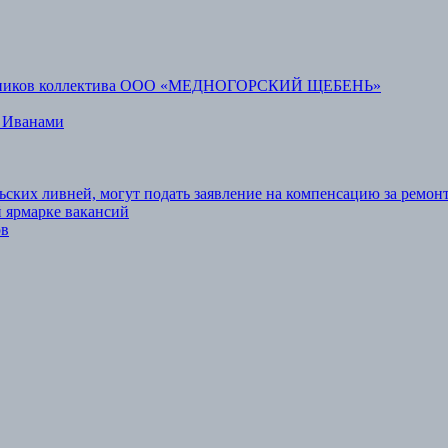
аботников коллектива ООО «МЕДНОГОРСКИЙ ЩЕБЕНЬ»
 Иванами
ьских ливней, могут подать заявление на компенсацию за ремон
 ярмарке вакансий
ов