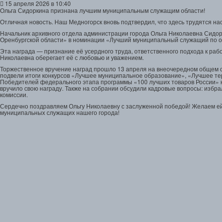
15 апреля 2026 в 10:40
Ольга Сидоркина признана лучшим муниципальным служащим области!
Отличная новость. Наш Медногорск вновь подтвердил, что здесь трудятся 
Начальник архивного отдела администрации города Ольга Николаевна Сидо
Оренбургской области» в номинации «Лучший муниципальный служащий по 
Эта награда — признание её усердного труда, ответственного подхода к рабо
Николаевна оберегает её с любовью и уважением.
Торжественное вручение наград прошло 13 апреля на внеочередном общем с
подвели итоги конкурсов «Лучшее муниципальное образование», «Лучшее т
Победителей федерального этапа программы «100 лучших товаров России» 
вручило свою награду. Также на собрании обсудили кадровые вопросы: избр
комиссии.
Сердечно поздравляем Ольгу Николаевну с заслуженной победой! Желаем ей
муниципальных служащих нашего города!