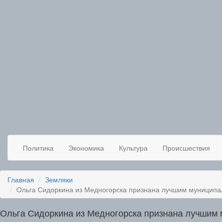
Сетевое издание
Медногорский
Политика
Экономика
Культура
Происшествия
рабочий
Главная
Земляки
Ольга Сидоркина из Медногорска признана лучшим муницип
Ольга Сидоркина из Медногорска признана лучшим