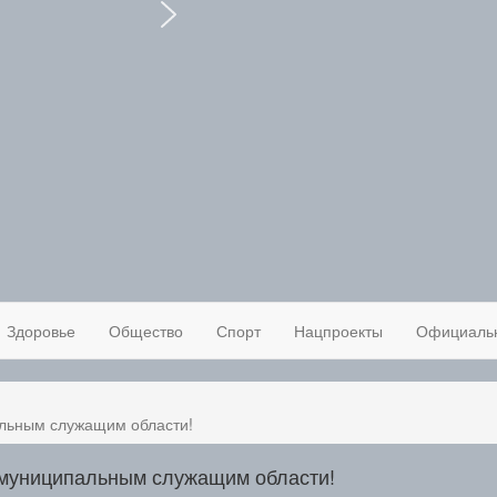
Здоровье
Общество
Спорт
Нацпроекты
Официаль
альным служащим области!
 муниципальным служащим области!