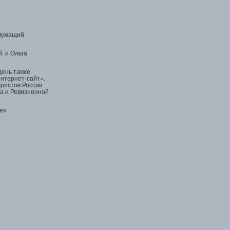
служащий
, и Ольга
день также
нтернет-сайт».
ристов России
ма и Ревизионной
ех