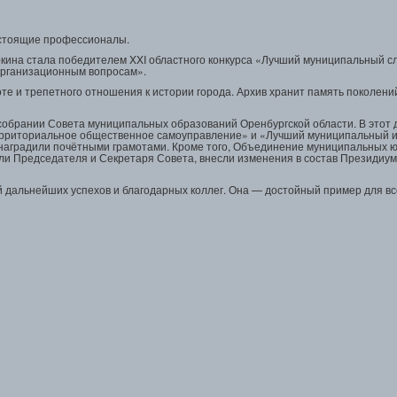
настоящие профессионалы.
ркина стала победителем XXI областного конкурса «Лучший муниципальный 
организационным вопросам».
те и трепетного отношения к истории города. Архив хранит память поколений
обрании Совета муниципальных образований Оренбургской области. В этот 
ерриториальное общественное самоуправление» и «Лучший муниципальный и
наградили почётными грамотами. Кроме того, Объединение муниципальных ю
али Председателя и Секретаря Совета, внесли изменения в состав Президиу
 дальнейших успехов и благодарных коллег. Она — достойный пример для вс