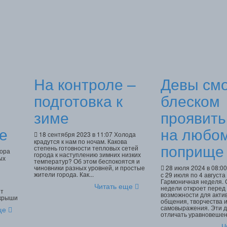
На контроле –
Девы смо
подготовка к
блеском
зиме
проявить
е
на любо
18 сентября 2023 в 11:07 Холода
крадутся к нам по ночам. Какова
поприще
степень готовности тепловых сетей
пора
города к наступлению зимних низких
ых
температур? Об этом беспокоятся и
чиновники разных уровней, и простые
28 июля 2024 в 08:0
жители города. Как...
с 29 июля по 4 августа
Гармоничная неделя.
Читать еще
недели откроет перед
ёт
возможности для акти
 крыши
общения, творчества 
самовыражения. Эти д
еще
отличать уравновешенн
Ч