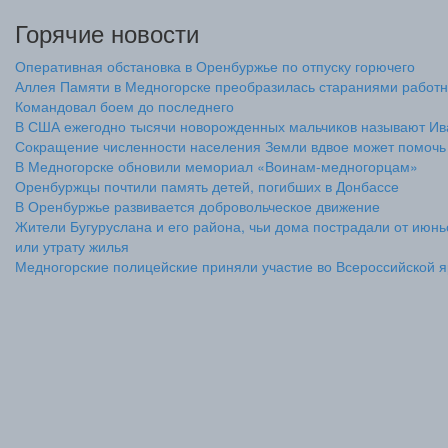
Горячие новости
Оперативная обстановка в Оренбуржье по отпуску горючего
Аллея Памяти в Медногорске преобразилась стараниями раб
Командовал боем до последнего
В США ежегодно тысячи новорожденных мальчиков называют И
Сокращение численности населения Земли вдвое может помочь 
В Медногорске обновили мемориал «Воинам-медногорцам»
Оренбуржцы почтили память детей, погибших в Донбассе
В Оренбуржье развивается добровольческое движение
Жители Бугуруслана и его района, чьи дома пострадали от июнь
или утрату жилья
Медногорские полицейские приняли участие во Всероссийской 