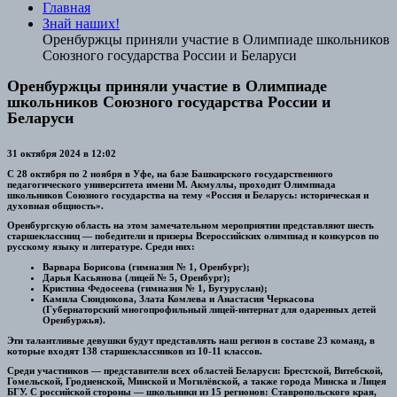
Главная
Знай наших!
Оренбуржцы приняли участие в Олимпиаде школьников
Союзного государства России и Беларуси
Оренбуржцы приняли участие в Олимпиаде
школьников Союзного государства России и
Беларуси
31 октября 2024 в 12:02
С 28 октября по 2 ноября в Уфе, на базе Башкирского государственного
педагогического университета имени М. Акмуллы, проходит Олимпиада
школьников Союзного государства на тему «Россия и Беларусь: историческая и
духовная общность».
Оренбургскую область на этом замечательном мероприятии представляют шесть
старшеклассниц — победители и призеры Всероссийских олимпиад и конкурсов по
русскому языку и литературе. Среди них:
Варвара Борисова (гимназия № 1, Оренбург);
Дарья Касьянова (лицей № 5, Оренбург);
Кристина Федосеева (гимназия № 1, Бугуруслан);
Камила Сюндюкова, Злата Комлева и Анастасия Черкасова
(Губернаторский многопрофильный лицей-интернат для одаренных детей
Оренбуржья).
Эти талантливые девушки будут представлять наш регион в составе 23 команд, в
которые входят 138 старшеклассников из 10-11 классов.
Среди участников — представители всех областей Беларуси: Брестской, Витебской,
Гомельской, Гродненской, Минской и Могилёвской, а также города Минска и Лицея
БГУ. С российской стороны — школьники из 15 регионов: Ставропольского края,