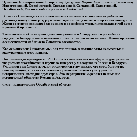
Чувашии, Башкортостана, Татарстана, Удмуртии, Марий Эл, а также из Кировской,
Нижегородской, Оренбургской, Свердловской, Самарской, Саратовской,
Челябинской, Ульяновской и Ярославской областей.
В рамках Олимпиады участники пишут сочинения и комплексные работы по
русскому языку и литературе, а также принимают участие в творческих конкурсах.
Жюри состоит из ведущих белорусских и российских ученых, преподавателей вузов
и учителей-практиков.
Заключительный этап проводится попеременно в белорусских и российских
городах: в Беларуси — по нечетным годам, в России — по четным. Финансирование
осуществляется из бюджета Союзного государства.
Кроме конкурсной программы, для участников запланированы культурные и
экскурсионные мероприятия.
Эта олимпиада проводится с 2004 года и стала важной платформой для развития
творческих способностей и научного интереса у молодежи из России и Беларуси.
Участники углубленно изучают русскую культуру и язык, что способствует их
популяризации, а также сохранению и развитию общего культурного и
исторического наследия двух стран. Это мероприятие укрепляет понимание
исторической общности России и Беларуси.
Фото: правительство Оренбургской области