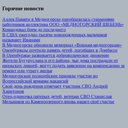
Горячие новости
Аллея Памяти в Медногорске преобразилась стараниями
работников коллектива ООО «МЕДНОГОРСКИЙ ЩЕБЕНЬ»
Командовал боем до последнего
В США ежегодно тысячи новорожденных мальчиков
называют Иванами
В Медногорске обновили мемориал «Воинам-медногорцам»
Оренбуржцы почтили память детей, погибших в Донбассе
В Оренбуржье развивается добровольческое движение
Жители Бугуруслана и его района, чьи дома пострадали от
июньских ливней, могут подать заявление на компенсацию за
ремонт или утрату жилья
Медногорские полицейские приняли участие во
Всероссийской ярмарке вакансий
Свой день рождения отмечает участник СВО Андрей
Харитонов
Отец-одиночка пятерых детей, ветеран СВО Станислав
Мельников из Каменоозерного вновь нашел своё счастье