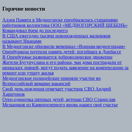
Горячие новости
Аллея Памяти в Медногорске преобразилась стараниями
работников коллектива ООО «МЕДНОГОРСКИЙ ЩЕБЕНЬ»
Командовал боем до последнего
В США ежегодно тысячи новорожденных мальчиков
называют Иванами
В Медногорске обновили мемориал «Воинам-медногорцам»
Оренбуржцы почтили память детей, погибших в Донбассе
В Оренбуржье развивается добровольческое движение
Жители Бугуруслана и его района, чьи дома пострадали от
июньских ливней, могут подать заявление на компенсацию за
ремонт или утрату жилья
Медногорские полицейские приняли участие во
Всероссийской ярмарке вакансий
Свой день рождения отмечает участник СВО Андрей
Харитонов
Отец-одиночка пятерых детей, ветеран СВО Станислав
Мельников из Каменоозерного вновь нашел своё счастье