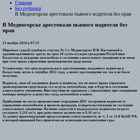
Главная
Без рубрики
В Медногорске арестовали пьяного водителя без прав
В Медногорске арестовали пьяного водителя без
прав
23 ноября 2024 в 07:21
Мировым судьей судебного участка № 2 г. Медногорска И.В. Кистановой к
административному аресту на срок 10 суток осужден гражданин Республики
Казахстан за вождение автомобиля в состоянии алкогольного опьянения и не имея
при этом права управления транспортными средствами.
Установлено, что срок водительского удостоверения, выданного водителю в
Казахстане, истек в сентябре 2022 года, а новое удостоверение им так и не было
получено.
Водитель, зная об указанном факте и понимая, что не имеет права управлять
транспортными средствами, сел за руль автомобиля, еще и будучи в состоянии
алкогольного опьянения. Впоследствии не справился с управлением при совершении
маневра поворота и допустил съезд автомобиля в кювет.
Прибывшие на место происшествия сотрудники ДПС отстранили водителя от
управления автомобилем и провели процедуру освидетельствования на состояние
алкогольного опьянения. Наличие алкоголя в выдыхаемом водителем воздухе
составило 1,114 мг/л, при допустимом количестве в 0,16 мг/л.
За данное правонарушение предусмотрена ответственность по ч. 3 ст. 12.8 КоАП РФ,
к которой виновный был привлечен на основании постановления суда.