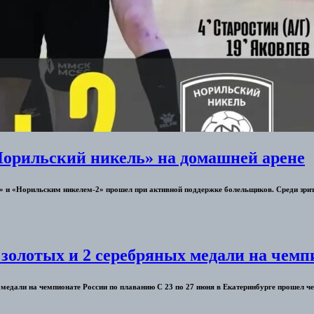
орильский никель» на домашней арене
 и «Норильским никелем-2» прошел при активной поддержке болельщиков. Среди зрите
 золотых и 2 серебряных медали на чемп
 медали на чемпионате России по плаванию С 23 по 27 июня в Екатеринбурге прошел че