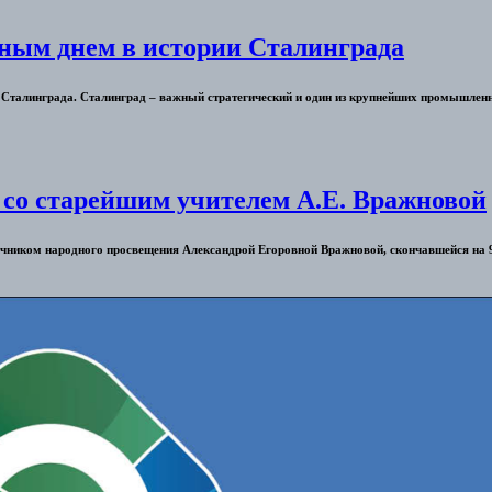
шным днем в истории Сталинграда
и Сталинграда. Сталинград – важный стратегический и один из крупнейших промышленн
 со старейшим учителем А.Е. Вражновой
тличником народного просвещения Александрой Егоровной Вражновой, скончавшейся на 9