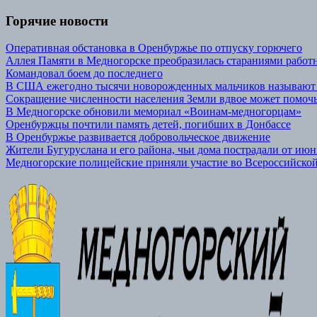
Горячие новости
Оперативная обстановка в Оренбуржье по отпуску горючего
Аллея Памяти в Медногорске преобразилась стараниями р
Командовал боем до последнего
В США ежегодно тысячи новорожденных мальчиков называют
Сокращение численности населения Земли вдвое может помочь
В Медногорске обновили мемориал «Воинам-медногорцам»
Оренбуржцы почтили память детей, погибших в Донбассе
В Оренбуржье развивается добровольческое движение
Жители Бугуруслана и его района, чьи дома пострадали от июн
Медногорские полицейские приняли участие во Всероссийской