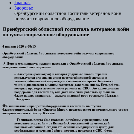
Главная
Здоровье
Оренбургский областной госпиталь ветеранов войн
получил современное оборудование
Оренбургский областной госпиталь ветеранов войн
получил современное оборудование
4 января 2026 в 08:15
Оренбургский областной госпиталь ветеранов войн получил современное
оборудование
📌 Новую медицинскую технику передали в Оренбургский областной госпиталь
ветеранов войн благотворители.
– Электронейромиограф и аппарат ударно-волновой терапии
используются для диагностики патологий нервной системы и
лечения заболеваний опорно-двигательного аппарата. Больных с
такими диагнозами в нашем госпитале довольно много. Есть ребята,
которые проходят лечение после ранения на СВО. Это колоссальная
поддержка для госпиталя, она дает нам силы работать дальше на
благо наших пациентов, – сказала главный врач госпиталя Наталья
Шокурова.
🔴С инициативой пробрести оборудование в госпиталь выступил
благотворительный фонд «Энергия Мира», председателем попечительского совета
которого является Виктор Кажаев.
– Госпиталь всегда был главным лечебным учреждением для
ветеранов всех войн – от Великой Отечественной до чеченской
военной кампании. Сегодня это основной медицинский центр для
реабилитации и лечения бойцов, которые приходят с СВО. Фонд,