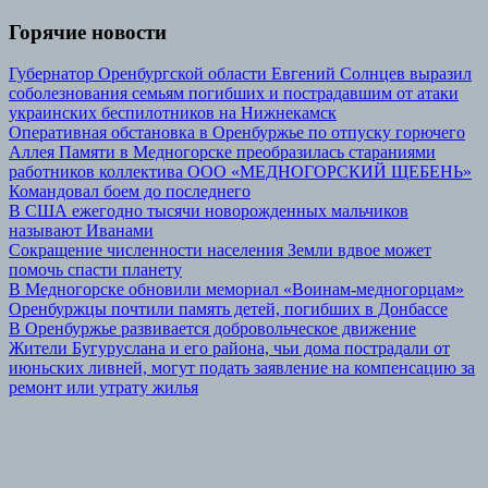
Горячие новости
Губернатор Оренбургской области Евгений Солнцев выразил
соболезнования семьям погибших и пострадавшим от атаки
украинских беспилотников на Нижнекамск
Оперативная обстановка в Оренбуржье по отпуску горючего
Аллея Памяти в Медногорске преобразилась стараниями
работников коллектива ООО «МЕДНОГОРСКИЙ ЩЕБЕНЬ»
Командовал боем до последнего
В США ежегодно тысячи новорожденных мальчиков
называют Иванами
Сокращение численности населения Земли вдвое может
помочь спасти планету
В Медногорске обновили мемориал «Воинам-медногорцам»
Оренбуржцы почтили память детей, погибших в Донбассе
В Оренбуржье развивается добровольческое движение
Жители Бугуруслана и его района, чьи дома пострадали от
июньских ливней, могут подать заявление на компенсацию за
ремонт или утрату жилья