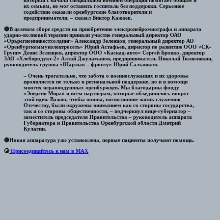
который с начала специальной военной операции помогает бойцам и
их семьям, не мог оставить госпиталь без поддержки. Серьезное
содействие оказали оренбургские благотворители и
предприниматели, – сказал Виктор Кажаев.
🔴В целевом сборе средств на приобретение электронейромиографа и аппарата
ударно-волновой терапии приняли участие генеральный директор ОАО
«Орьрегионинвестхолдинг» Александр Зеленцов, генеральный директор АО
«Оренбургкоммунэлектросеть» Юрий Астафьев, директор по развитию ООО «СК-
Групп» Денис Зеленцов, директор ООО «Каскад-авто» Сергей Бровко, директор
ЗАО «Хлебпродукт-2» Алтай Джуламанов, предприниматель Николай Тюлюлюкин,
руководитель группы «Шарлык – фронту» Юрий Сальников.
– Очень трогательно, что забота о военнослужащих и их здоровье
проявляется не только в региональной поддержке, но и в помощи
многих неравнодушных оренбуржцев. Мы благодарны фонду
«Энергия Мира» и всем партнерам, которые объединились вокруг
этой идеи. Важно, чтобы воины, посвятившие жизнь служению
Отечеству, были окружены вниманием как со стороны государства,
так и со стороны общественности, – подчеркнул вице-губернатор –
заместитель председателя Правительства – руководитель аппарата
Губернатора и Правительства Оренбургской области Дмитрий
Кулагин.
🔴Новая аппаратура уже установлена, первые пациенты получают помощь.
🥲
Присоединяйтесь к нам в MAX