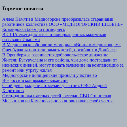
Горячие новости
Аллея Памяти в Медногорске преобразилась стараниями
работников коллектива ООО «МЕДНОГОРСКИЙ ЩЕБЕНЬ»
Командовал боем до последнего
В США ежегодно тысячи новорожденных мальчиков
называют Иванами
В Медногорске обновили мемориал «Воинам-медногорцам»
Оренбуржцы почтили память детей, погибших в Донбассе
В Оренбуржье развивается добровольческое движение
Жители Бугуруслана и его района, чьи дома пострадали от
июньских ливней, могут подать заявление на компенсацию за
ремонт или утрату жилья
Медногорские полицейские приняли участие во
Всероссийской ярмарке вакансий
Свой день рождения отмечает участник СВО Андрей
Харитонов
Отец-одиночка пятерых детей, ветеран СВО Станислав
Мельников из Каменоозерного вновь нашел своё счастье